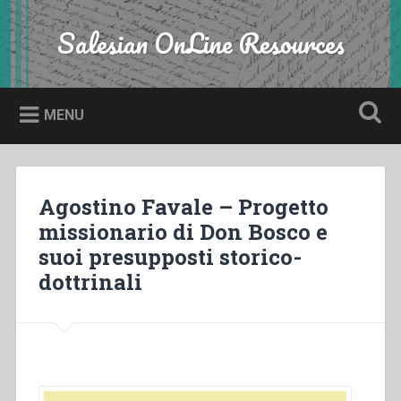
Skip
to
Salesian OnLine Resources
Search
content
MENU
Agostino Favale – Progetto
missionario di Don Bosco e
suoi presupposti storico-
dottrinali