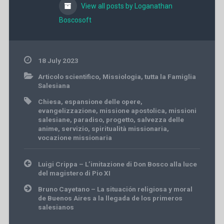
View all posts by Loganathan
Boscosoft
18 July 2023
Articolo scientifico
,
Missiologia
,
tutta la Famiglia
Salesiana
Chiesa
,
espansione delle opere
,
evangelizzazione
,
missione apostolica
,
missioni
salesiane
,
paradiso
,
progetto
,
salvezza delle
anime
,
servizio
,
spiritualità missionaria
,
vocazione missionaria
Post
Luigi Crippa – L’imitazione di Don Bosco alla luce
navigation
del magistero di Pio XI
Bruno Cayetano – La situación religiosa y moral
de Buenos Aires a la llegada de los primeros
salesianos