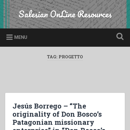
Skip
to
Salesian OnLine Resources
Search
content
MENU
TAG:
PROGETTO
Jesús Borrego – “The
originality of Don Bosco’s
Patagonian missionary