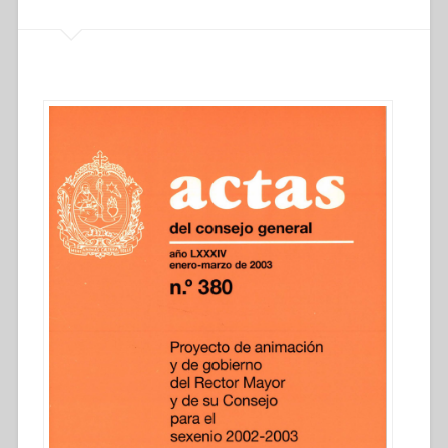
carismática
y
de
la
pasión
apostólica”