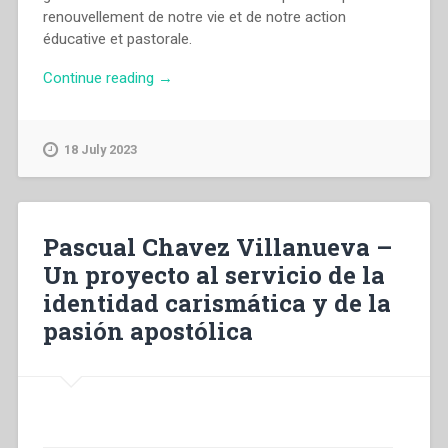
renouvellement de notre vie et de notre action
éducative et pastorale.
“Capitolo
Continue reading
→
Generale
dei
Salesiani
18 July 2023
di
Don
Bosco
–
Pascual Chavez Villanueva –
La
Un proyecto al servicio de la
Communauté
identidad carismática y de la
Salésiénne
aujourd’hui”
pasión apostólica