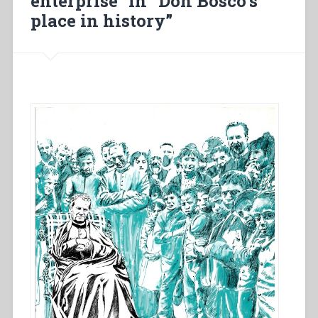
enterprise” in “Don Bosco’s
place in history”