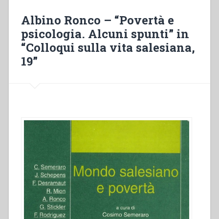
al
matrimonio.
Albino Ronco – “Povertà e
Movimento
psicologia. Alcuni spunti” in
«Alleanza»
“Colloqui sulla vita salesiana,
Sevilla
–
19”
Spagna”
in
“Atti
delle
XVI
settimana
di
spiritualità
per
la
Famiglia
Salesiana””