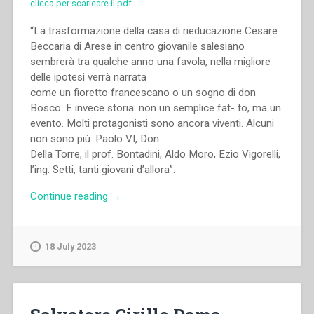
clicca per scaricare il pdf
“La trasformazione della casa di rieducazione Cesare
Beccaria di Arese in centro giovanile salesiano
sembrerà tra qualche anno una favola, nella migliore
delle ipotesi verrà narrata
come un fioretto francescano o un sogno di don
Bosco. E invece storia: non un semplice fat- to, ma un
evento. Molti protagonisti sono ancora viventi. Alcuni
non sono più: Paolo VI, Don
Della Torre, il prof. Bontadini, Aldo Moro, Ezio Vigorelli,
l’ing. Setti, tanti giovani d’allora”.
“Vittorio
Continue reading
→
Chiari
–
“Arese
18 July 2023
1955-
1972:
casa
per