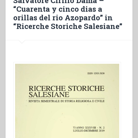
Salvatore Cirillo Dama –
i
“Cuarenta y cinco dias a
perdenti
orillas del rio Azopardo” in
nella
vita-
“Ricerche Storiche Salesiane”
terra
natale
dell’operazione
mato
grosso”
in
“Salesiani
di
Don
Bosco
in
Italia.
150
anni
di
Educazione””