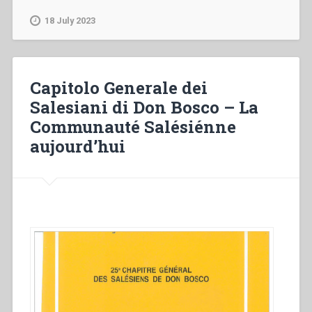
Villanueva
–
18 July 2023
Priorités
d’animation
et
principales
Capitolo Generale dei
lignes
Salesiani di Don Bosco – La
d’action”
Communauté Salésiénne
aujourd’hui