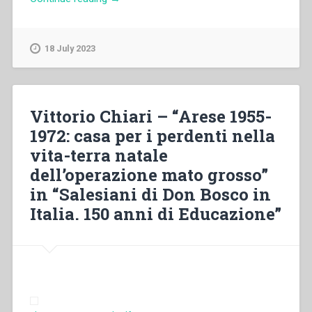
Borrego
–
“The
18 July 2023
originality
of
Don
Bosco’s
Vittorio Chiari – “Arese 1955-
Patagonian
1972: casa per i perdenti nella
missionary
vita-terra natale
enterprise”
in
dell’operazione mato grosso”
“Don
in “Salesiani di Don Bosco in
Bosco’s
Italia. 150 anni di Educazione”
place
in
history””