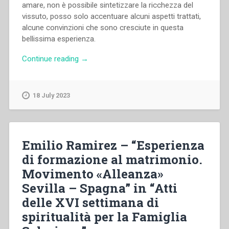
amare, non è possibile sintetizzare la ricchezza del
vissuto, posso solo accentuare alcuni aspetti trattati,
alcune convinzioni che sono cresciute in questa
bellissima esperienza.
“Luc
Continue reading
→
Van
Looy
–
18 July 2023
“Sintesi
finale”
in
“Atti
Emilio Ramirez – “Esperienza
della
di formazione al matrimonio.
XVI
Movimento «Alleanza»
settimana
di
Sevilla – Spagna” in “Atti
spiritualità
delle XVI settimana di
per
spiritualità per la Famiglia
la
Famiglia