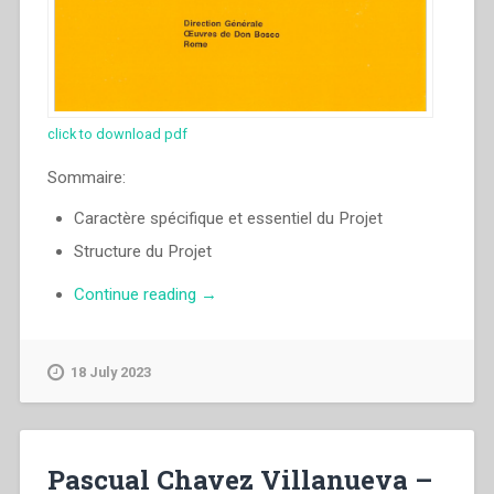
click to download pdf
Sommaire:
Caractère spécifique et essentiel du Projet
Structure du Projet
“Pascual
Continue reading
→
Chavez
Villanueva
–
18 July 2023
Un
Projet
au
service
Pascual Chavez Villanueva –
de