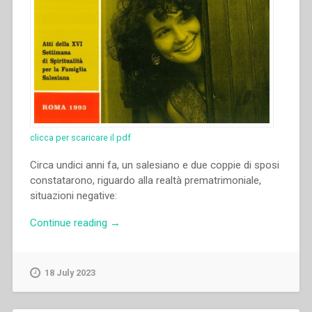
clicca per scaricare il pdf
Circa undici anni fa, un salesiano e due coppie di sposi
constatarono, riguardo alla realtà prematrimoniale,
situazioni negative:
“Emilio
Continue reading
→
Ramirez
–
“Esperienza
18 July 2023
di
formazione