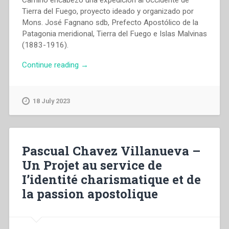
Tierra del Fuego, proyecto ideado y organizado por
Mons. José Fagnano sdb, Prefecto Apostólico de la
Patagonia meridional, Tierra del Fuego e Islas Malvinas
(1883-1916).
“Salvatore
Continue reading
→
Cirillo
Dama
–
18 July 2023
“Cuarenta
y
cinco
dias
Pascual Chavez Villanueva –
a
Un Projet au service de
orillas
I’identité charismatique et de
del
rio
la passion apostolique
Azopardo”
in
“Ricerche