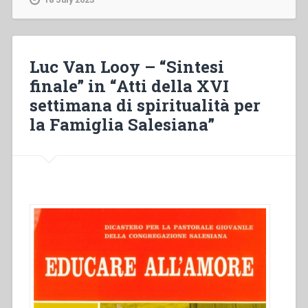
Prioridades
de
animación
y
Luc Van Looy – “Sintesi
principales
finale” in “Atti della XVI
líneas
settimana di spiritualità per
de
acción”
la Famiglia Salesiana”