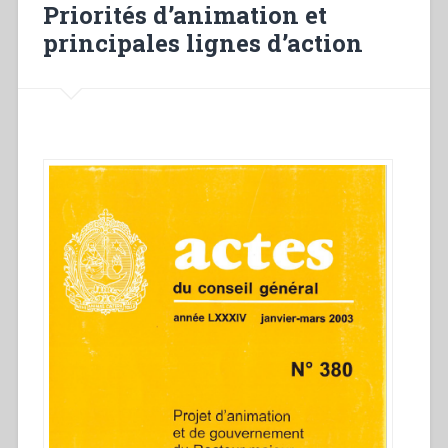
Priorités d’animation et
I’identité
principales lignes d’action
charismatique
et
de
la
passion
apostolique”