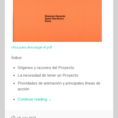
clica para descargar el pdf
Índice:
Orígenes y razones del Proyecto
La necesidad de tener un Proyecto
Prioridades de animación y principales líneas de
acción
“Pascual
Continue reading
→
Chavez
Villanueva
–
18 July 2023