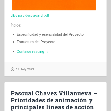
clica para descargar el pdf
Índice:
Especificidad y esencialidad del Proyecto
Estructura del Proyecto
“Pascual
Continue reading
→
Chavez
Villanueva
–
18 July 2023
Un
proyecto
al
servicio
Pascual Chavez Villanueva –
de
Prioridades de animación y
la
principales líneas de acción
identidad