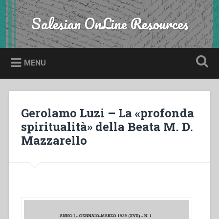
Skip
to
Salesian OnLine Resources
Search
content
MENU
Gerolamo Luzi – La «profonda
spiritualità» della Beata M. D.
Mazzarello