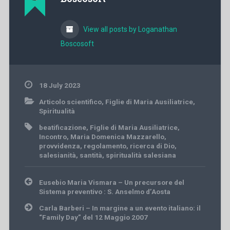
View all posts by Loganathan
Boscosoft
18 July 2023
Articolo scientifico
,
Figlie di Maria Ausiliatrice
,
Spiritualità
beatificazione
,
Figlie di Maria Ausiliatrice
,
Incontro
,
Maria Domenica Mazzarello
,
provvidenza
,
regolamento
,
ricerca di Dio
,
salesianità
,
santità
,
spiritualità salesiana
Post
Eusebio Maria Vismara – Un precursore del
navigation
Sistema preventivo : S. Anselmo d’Aosta
Carla Barberi – In margine a un evento italiano: il
“Family Day” del 12 Maggio 2007