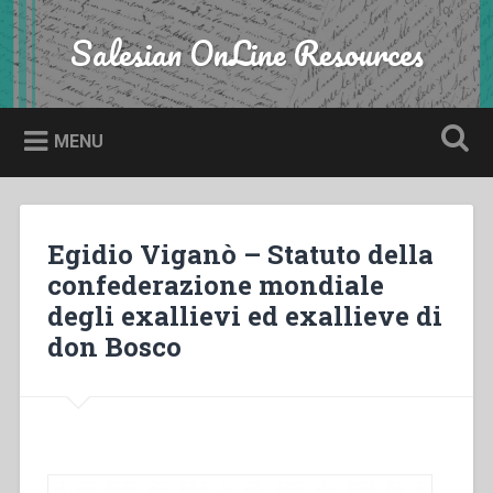
Skip
to
Salesian OnLine Resources
Search
content
MENU
Egidio Viganò – Statuto della
confederazione mondiale
degli exallievi ed exallieve di
don Bosco