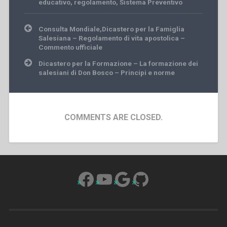
educativo
,
regolamento
,
Sistema Preventivo
Post
Consulta Mondiale,Dicastero per la Famiglia
navigation
Salesiana – Regolamento di vita apostolica –
Commento ufficiale
Dicastero per la Formazione – La formazione dei
salesiani di Don Bosco – Principi e norme
COMMENTS ARE CLOSED.
Facebook
YouTube
Google
GitHub