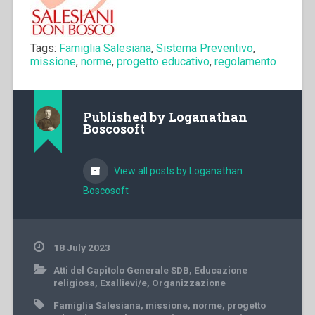
Tags:
Famiglia Salesiana
,
Sistema Preventivo
,
missione
,
norme
,
progetto educativo
,
regolamento
Published by
Loganathan
Boscosoft
View all posts by Loganathan
Boscosoft
18 July 2023
Atti del Capitolo Generale SDB
,
Educazione
religiosa
,
Exallievi/e
,
Organizzazione
Famiglia Salesiana
,
missione
,
norme
,
progetto