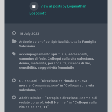
View all posts by Loganathan
Boscosoft
18 July 2023
Articolo scientifico
,
Spiritualità
,
tutta la Famiglia
Salesiana
accompagnamento spirituale
,
adolescenti
,
cammino di fede
,
Colloqui sulla vita salesiana
,
donna
,
maternità
,
personalità
,
ricerca di Dio
,
sensibilità
,
soggettività femminile
Post
Guido Gatti – “Direzione spirituale e nuova
navigation
morale. Comunicazione” in “Colloqui sulla vita
salesiana, 11”
Adolf Heimler – “Terapia e direzione. Scambio di
vedute col prof. Adolf Heimler” in “Colloqui sulla
vita salesiana, 11”