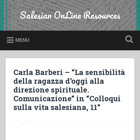
Skip
to
Salesian OnLine Resources
Search
content
MENU
Carla Barberi – “La sensibilità
della ragazza d’oggi alla
direzione spirituale.
Comunicazione” in “Colloqui
sulla vita salesiana, 11”