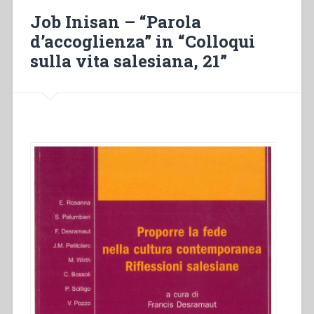
vita
Job Inisan – “Parola
salesiana,
d’accoglienza” in “Colloqui
21””
sulla vita salesiana, 21”