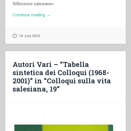
Riflessioni salesiane».
“Job
Continue reading
→
Inisan
–
“Parola
18 July 2023
d’accoglienza”
in
“Colloqui
sulla
Autori Vari – “Tabella
vita
sintetica dei Colloqui (1968-
salesiana,
2001)” in “Colloqui sulla vita
21””
salesiana, 19”