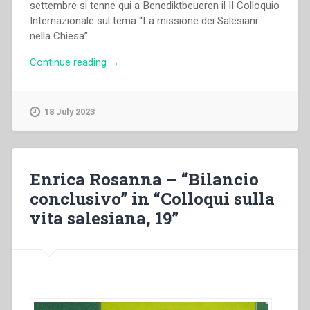
settembre si tenne qui a Benediktbeueren il II Colloquio
Internazionale sul tema “La missione dei Salesiani
nella Chiesa”.
“Cosimo
Continue reading
→
Semeraro
–
“Domande
18 July 2023
di
fine
millennio:
“Colloqui,
Enrica Rosanna – “Bilancio
si?
conclusivo” in “Colloqui sulla
Colloqui,
vita salesiana, 19”
no?”
Discussione
sul
futuro
dei
Colloqui”
in