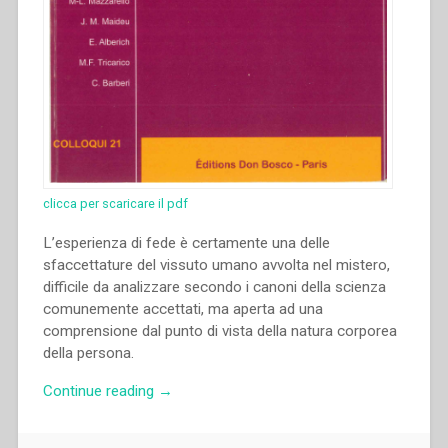
clicca per scaricare il pdf
L’esperienza di fede è certamente una delle
sfaccettature del vissuto umano avvolta nel mistero,
difficile da analizzare secondo i canoni della scienza
comunemente accettati, ma aperta ad una
comprensione dal punto di vista della natura corporea
della persona.
“Pio
Continue reading
→
Scilligo
–