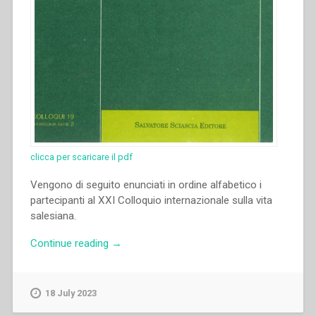
clicca per scaricare il pdf
Vengono di seguito enunciati in ordine alfabetico i
partecipanti al XXI Colloquio internazionale sulla vita
salesiana.
“Autori
Continue reading
→
Vari
–
“Lista
18 July 2023
dei