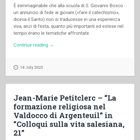
È inimmaginabile che alla scuola di S. Giovanni Bosco
un annuncio di fede ai giovani («fare il catechismo»,
diceva il Santo) non si traducesse in una esperienza
viva, anzi di festa, quanto più importanti ed estese nel
tempo erano le tematiche affrontate.
“Cesare
Continue reading
→
Bissoli
–
“Rivelazione
18 July 2023
ed
esperienza
umana
nella
Jean-Marie Petitclerc – “La
proposta
formazione religiosa nel
della
Valdocco di Argenteuil” in
fede”
in
“Colloqui sulla vita salesiana,
“Colloqui
21”
sulla