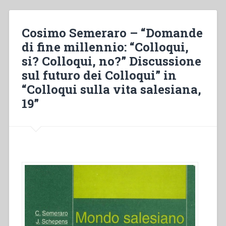
partecipanti
al
XXI
Cosimo Semeraro – “Domande
Colloquio
di fine millennio: “Colloqui,
internazionale
si? Colloqui, no?” Discussione
sulla
vita
sul futuro dei Colloqui” in
salesiana”
“Colloqui sulla vita salesiana,
(Benediktbeuern,
19”
Germania,
21-
31
agosto
1999)
in
“Colloqui
sulla
vita
salesiana,
19””