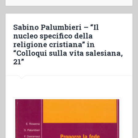
“La
formazione
religiosa
nel
Sabino Palumbieri – “Il
Valdocco
nucleo specifico della
di
religione cristiana” in
Argenteuil”
in
“Colloqui sulla vita salesiana,
“Colloqui
21”
sulla
vita
salesiana,
21””