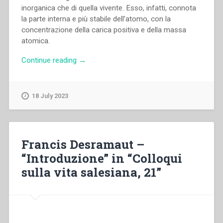
inorganica che di quella vivente. Esso, infatti, connota
la parte interna e più stabile dell’atomo, con la
concentrazione della carica positiva e della massa
atomica.
“Sabino
Continue reading
→
Palumbieri
–
“Il
18 July 2023
nucleo
specifico
della
religione
Francis Desramaut –
cristiana”
“Introduzione” in “Colloqui
in
sulla vita salesiana, 21”
“Colloqui
sulla
vita
salesiana,
21””