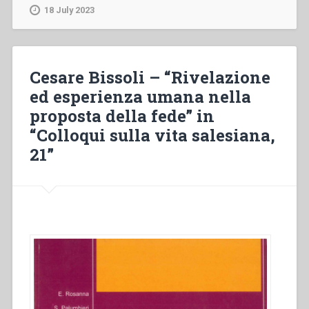
“Le
18 July 2023
emozioni
e
l’esperienza
di
Cesare Bissoli – “Rivelazione
fede”
ed esperienza umana nella
in
proposta della fede” in
“Colloqui
sulla
“Colloqui sulla vita salesiana,
vita
21”
salesiana,
21””