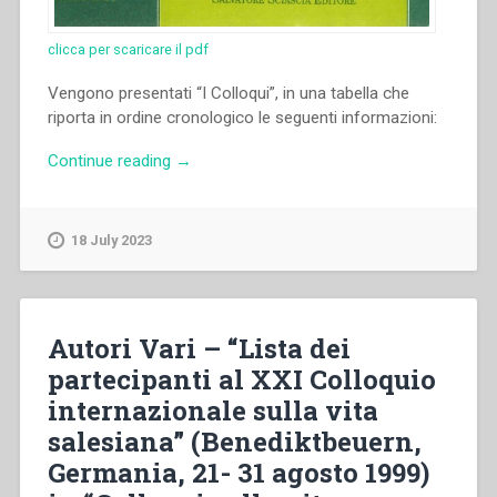
clicca per scaricare il pdf
Vengono presentati “I Colloqui”, in una tabella che
riporta in ordine cronologico le seguenti informazioni:
“Autori
Continue reading
→
Vari
–
“Tabella
18 July 2023
sintetica
dei
Colloqui
(1968-
Autori Vari – “Lista dei
2001)”
partecipanti al XXI Colloquio
in
internazionale sulla vita
“Colloqui
sulla
salesiana” (Benediktbeuern,
vita
Germania, 21- 31 agosto 1999)
salesiana,