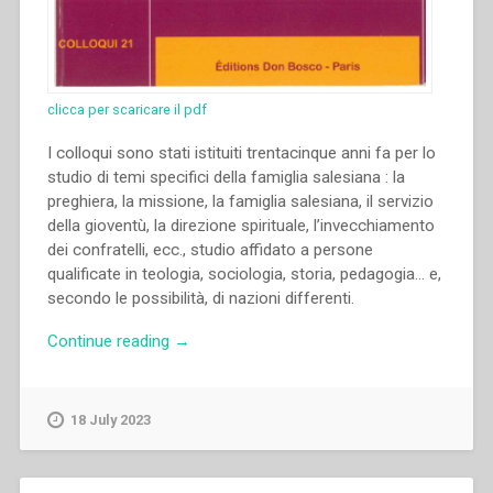
clicca per scaricare il pdf
I colloqui sono stati istituiti trentacinque anni fa per lo
studio di temi specifici della famiglia salesiana : la
preghiera, la missione, la famiglia salesiana, il servizio
della gioventù, la direzione spirituale, l’invecchiamento
dei confratelli, ecc., studio affidato a persone
qualificate in teologia, sociologia, storia, pedagogia… e,
secondo le possibilità, di nazioni differenti.
“Francis
Continue reading
→
Desramaut
–
“Introduzione”
18 July 2023
in
“Colloqui
sulla