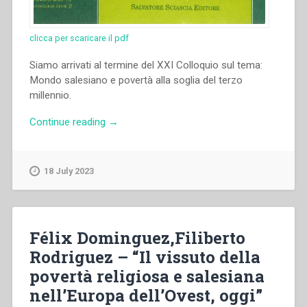
clicca per scaricare il pdf
Siamo arrivati al termine del XXI Colloquio sul tema:
Mondo salesiano e povertà alla soglia del terzo
millennio.
“Enrica
Continue reading
→
Rosanna
–
“Bilancio
18 July 2023
conclusivo”
in
“Colloqui
sulla
Félix Dominguez,Filiberto
vita
Rodriguez – “Il vissuto della
salesiana,
povertà religiosa e salesiana
19””
nell’Europa dell’Ovest, oggi”