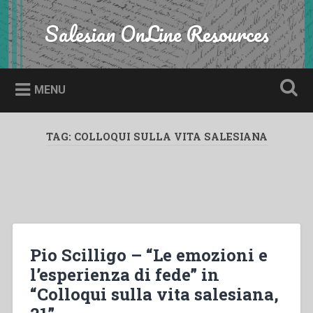
Skip
to
Salesian OnLine Resources
Search
content
MENU
TAG:
COLLOQUI SULLA VITA SALESIANA
Pio Scilligo – “Le emozioni e
l’esperienza di fede” in
“Colloqui sulla vita salesiana,