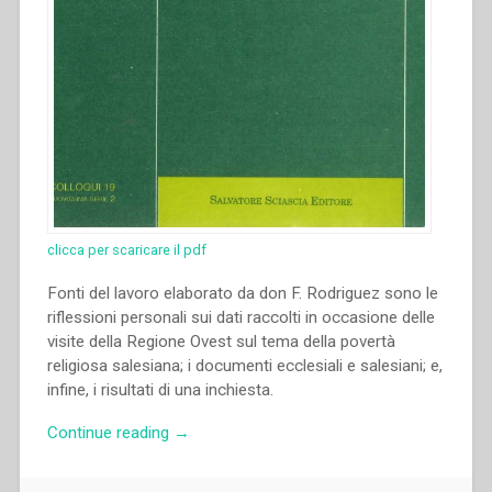
clicca per scaricare il pdf
Fonti del lavoro elaborato da don F. Rodriguez sono le
riflessioni personali sui dati raccolti in occasione delle
visite della Regione Ovest sul tema della povertà
religiosa salesiana; i documenti ecclesiali e salesiani; e,
infine, i risultati di una inchiesta.
“Félix
Continue reading
→
Dominguez,Filiberto
Rodriguez