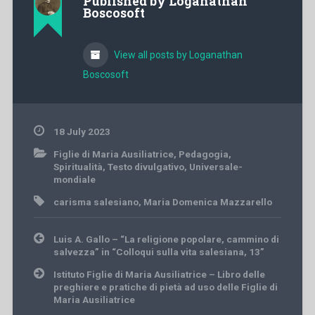
Published by
Loganathan
Boscosoft
View all posts by Loganathan
Boscosoft
18 July 2023
Figlie di Maria Ausiliatrice
,
Pedagogia
,
Spiritualità
,
Testo divulgativo
,
Universale-
mondiale
carisma salesiano
,
Maria Domenica Mazzarello
Post
Luis A. Gallo – “La religione popolare, cammino di
navigation
salvezza” in “Colloqui sulla vita salesiana, 13”
Istituto Figlie di Maria Ausiliatrice – Libro delle
preghiere e pratiche di pietà ad uso delle Figlie di
Maria Ausiliatrice