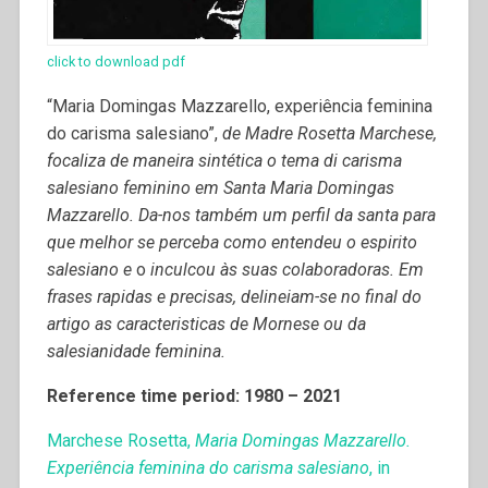
click to download pdf
“Maria Domingas Mazzarello, experiência feminina
do carisma salesiano”,
de Madre Rosetta Marchese,
focaliza de
maneira
sintética
o tema di carisma
salesiano feminino em Santa Maria Domingas
Mazzarello.
Da-no
s
também um perfil da santa para
que
melhor se perceba como entendeu o
espirito
salesiano e
o
inculcou às suas colaboradoras. Em
frases rapidas
e precisas, delineiam-se no final do
artigo
as
caracteristic
as
d
e
Mornese ou da
salesianidade feminina
.
Reference time period: 1980 – 2021
Marchese Rosetta,
Maria Domingas Mazzarello.
Experiência feminina do carisma salesiano
, in