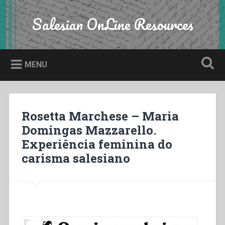
Skip
to
Salesian OnLine Resources
Search
content
MENU
Rosetta Marchese – Maria
Domingas Mazzarello.
Experiência feminina do
carisma salesiano