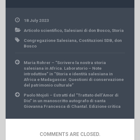
18 July 2023
Articolo scientifico
,
Salesiani di don Bosco
,
Storia
Congregazione Salesiana
,
Costituzioni SDB
,
don
Bosco
Post
Maria Rohrer – “Scrivere la nostra storia
navigation
salesiana in Africa. Laboratorio – Note
introduttive” in “Storia e identità salesiana in
Africa e Madagascar. Questioni di conservazione
del patrimonio culturale”
Paolo Mojoli – Estratti dal “Trattato dell’Amor di
Dio” in un manoscritto autografo di santa
Giovanna Francesca di Chantal. Edizione critica
COMMENTS ARE CLOSED.