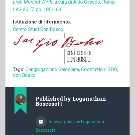
prof. Morand Wirth
, a cura di Aldo Giraudo, Roma,
LAS 2017, pp. 105-161.
Istituzione di riferimento:
Centro Studi Don Bosco
Tags:
Congregazione Salesiana
,
Costituzioni SDB
,
don Bosco
Published by
Loganathan
Boscosoft
View all posts by Loganathan
Boscosoft