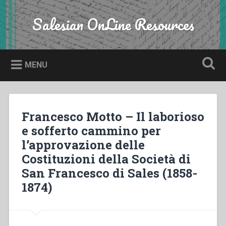
Skip
to
Salesian OnLine Resources
Search
content
MENU
Francesco Motto – Il laborioso
e sofferto cammino per
l’approvazione delle
Costituzioni della Società di
San Francesco di Sales (1858-
1874)