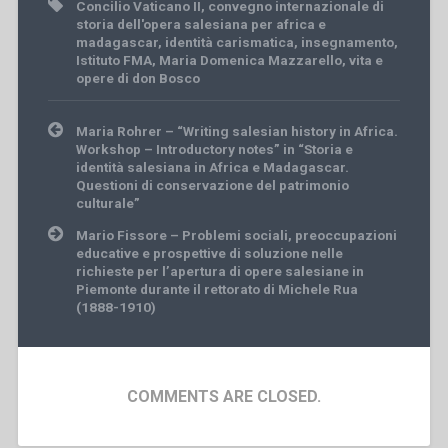
Concilio Vaticano II
,
convegno internazionale di
storia dell'opera salesiana per africa e
madagascar
,
identità carismatica
,
insegnamento
,
Istituto FMA
,
Maria Domenica Mazzarello
,
vita e
opere di don Bosco
Post
Maria Rohrer – “Writing salesian history in Africa.
navigation
Workshop – Introductory notes” in “Storia e
identità salesiana in Africa e Madagascar.
Questioni di conservazione del patrimonio
culturale”
Mario Fissore – Problemi sociali, preoccupazioni
educative e prospettive di soluzione nelle
richieste per l’apertura di opere salesiane in
Piemonte durante il rettorato di Michele Rua
(1888-1910)
COMMENTS ARE CLOSED.