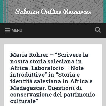
Skip
to
Salesian OnLine Resources
Search
content
MENU
Maria Rohrer – “Scrivere la
nostra storia salesiana in
Africa. Laboratorio – Note
introduttive” in “Storia e
identità salesiana in Africa e
Madagascar. Questioni di
conservazione del patrimonio
culturale”