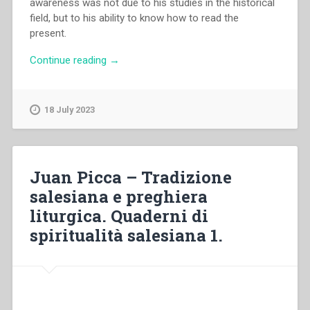
awareness was not due to his studies in the historical
field, but to his ability to know how to read the
present.
“Franco
Continue reading
→
Molinari
–
Church
18 July 2023
and
World
in
Don
Juan Picca – Tradizione
Bosco’s
salesiana e preghiera
“Storia
liturgica. Quaderni di
Ecclesiastica”
in
spiritualità salesiana 1.
«Don
Bosco’s
place
in
history»”