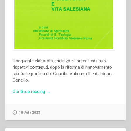
Il seguente elaborato analizza gli articoli ed i suoi
rispettivi contenuti, dopo la riforma di rinnovamento
spirituale portata dal Concilio Vaticano II e del dopo-
Concilio.
“Francis
Continue reading
→
J.
Moloney
–
18 July 2023
La
parola
di