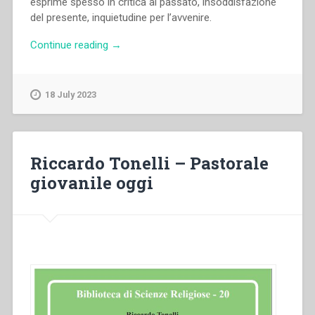
esprime spesso in critica al passato, insoddisfazione
del presente, inquietudine per l’avvenire.
“Pietro
Continue reading
→
Braido
–
Il
18 July 2023
significato
dell’impegno
catechistico
nella
Riccardo Tonelli – Pastorale
teoria
giovanile oggi
e
nella
pratica”