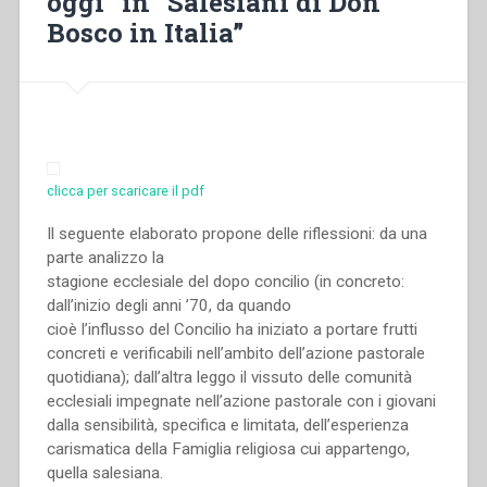
oggi” in “Salesiani di Don
Rettori
Bosco in Italia”
Maggiori
da
Don
Michele
Rua
a
Don
clicca per scaricare il pdf
Pietro
Ricaldone”
Il seguente elaborato propone delle riflessioni: da una
in
parte analizzo la
“Sviluppo
stagione ecclesiale del dopo concilio (in concreto:
del
dall’inizio degli anni ’70, da quando
carisma
cioè l’influsso del Concilio ha iniziato a portare frutti
di
concreti e verificabili nell’ambito dell’azione pastorale
Don
quotidiana); dall’altra leggo il vissuto delle comunità
Bosco
ecclesiali impegnate nell’azione pastorale con i giovani
fino
dalla sensibilità, specifica e limitata, dell’esperienza
alla
carismatica della Famiglia religiosa cui appartengo,
metà
quella salesiana.
del