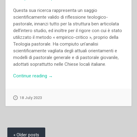
Questa sua ricerca rappresenta un saggio
scientificamente valido di riflessione teologico-
pastorale, innanzi tutto per la struttura ben articolata
dell’intero studio, ed inoltre per il rigore con cui è stato
utilizzato il metodo « empirico-critico », proprio della
Teologia pastorale. Ha compiuto un’analisi
scientificamente vagliata degli attuali orientamenti e
modelli di pastorale generale e di pastorale giovanile,
adottati soprattutto nelle Chiese locali italiane.
“Riccardo
Continue reading
→
Tonelli
–
Pastorale
18 July 2023
giovanile
oggi”
Posts
navigation
Older posts