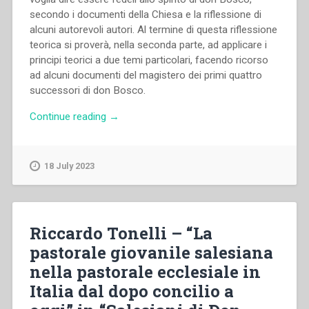
secondo i documenti della Chiesa e la riflessione di
alcuni autorevoli autori. Al termine di questa riflessione
teorica si proverà, nella seconda parte, ad applicare i
principi teorici a due temi particolari, facendo ricorso
ad alcuni documenti del magistero dei primi quattro
successori di don Bosco.
“Giuseppe
Continue reading
→
Buccellato
–
“La
18 July 2023
fedeltà
allo
spirito
di
Riccardo Tonelli – “La
Don
pastorale giovanile salesiana
Bosco
nella pastorale ecclesiale in
nel
magistero
Italia dal dopo concilio a
dei