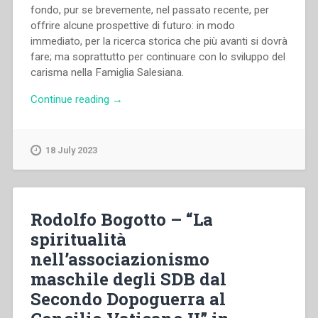
fondo, pur se brevemente, nel passato recente, per
offrire alcune prospettive di futuro: in modo
immediato, per la ricerca storica che più avanti si dovrà
fare; ma soprattutto per continuare con lo sviluppo del
carisma nella Famiglia Salesiana.
“Ángel
Continue reading
→
Fernández
Artime
–
18 July 2023
“Futuro
del
carisma
di
Rodolfo Bogotto – “La
Don
spiritualità
Bosco
nell’associazionismo
a
partire
maschile degli SDB dal
dal
Secondo Dopoguerra al
Concilio
Vaticano