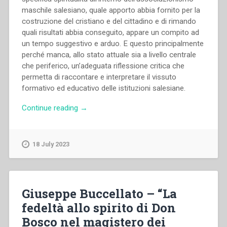
maschile salesiano, quale apporto abbia fornito per la
costruzione del cristiano e del cittadino e di rimando
quali risultati abbia conseguito, appare un compito ad
un tempo suggestivo e arduo. E questo principalmente
perché manca, allo stato attuale sia a livello centrale
che periferico, un’adeguata riflessione critica che
permetta di raccontare e interpretare il vissuto
formativo ed educativo delle istituzioni salesiane.
“Rodolfo
Continue reading
→
Bogotto
–
“La
18 July 2023
spiritualità
nell’associazionismo
maschile
degli
Giuseppe Buccellato – “La
SDB
fedeltà allo spirito di Don
dal
Bosco nel magistero dei
Secondo