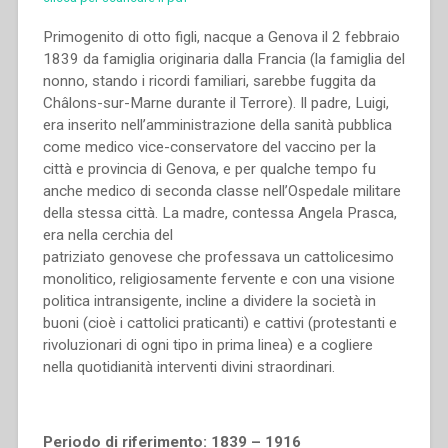
Primogenito di otto figli, nacque a Genova il 2 febbraio
1839 da famiglia originaria dalla Francia (la famiglia del
nonno, stando i ricordi familiari, sarebbe fuggita da
Châlons-sur-Marne durante il Terrore). Il padre, Luigi,
era inserito nell’amministrazione della sanità pubblica
come medico vice-conservatore del vaccino per la
città e provincia di Genova, e per qualche tempo fu
anche medico di seconda classe nell’Ospedale militare
della stessa città. La madre, contessa Angela Prasca,
era nella cerchia del
patriziato genovese che professava un cattolicesimo
monolitico, religiosamente fervente e con una visione
politica intransigente, incline a dividere la società in
buoni (cioè i cattolici praticanti) e cattivi (protestanti e
rivoluzionari di ogni tipo in prima linea) e a cogliere
nella quotidianità interventi divini straordinari.
Periodo di riferimento: 1839 – 1916