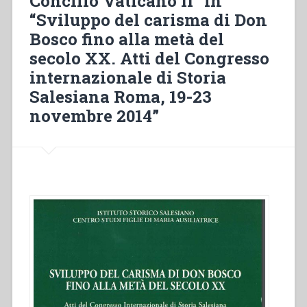
Concilio Vaticano II” in
II”
“Sviluppo del carisma di Don
in
Bosco fino alla metà del
“Sviluppo
secolo XX. Atti del Congresso
del
internazionale di Storia
carisma
di
Salesiana Roma, 19-23
Don
novembre 2014”
Bosco
fino
alla
metà
del
secolo
XX.
Atti
del
Congresso
internazionale
di
Storia