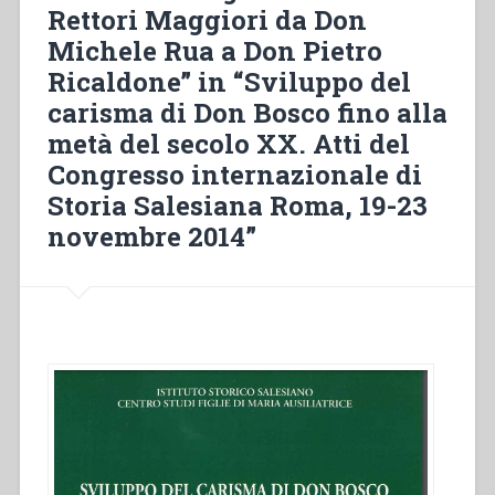
Dopoguerra
Rettori Maggiori da Don
al
Michele Rua a Don Pietro
Concilio
Ricaldone” in “Sviluppo del
Vaticano
II”
carisma di Don Bosco fino alla
in
metà del secolo XX. Atti del
“Sviluppo
Congresso internazionale di
del
Storia Salesiana Roma, 19-23
carisma
di
novembre 2014”
Don
Bosco
fino
alla
metà
del
secolo
XX.
Atti
del
Congresso