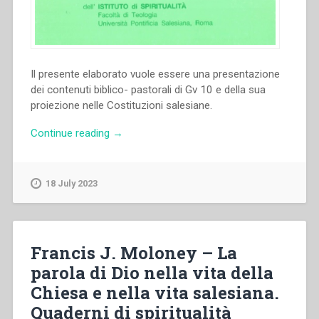
Il presente elaborato vuole essere una presentazione
dei contenuti biblico- pastorali di Gv 10 e della sua
proiezione nelle Costituzioni salesiane.
“Miguel
Continue reading
→
Rodriguez
–
“Il
18 July 2023
discorso
del
buon
pastore.
Francis J. Moloney – La
Esposizione
parola di Dio nella vita della
biblio-
Chiesa e nella vita salesiana.
teologica
e
Quaderni di spiritualità