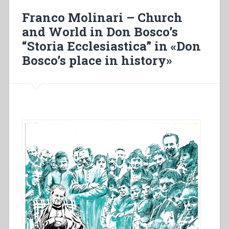
Dio
Franco Molinari – Church
nella
and World in Don Bosco’s
vita
“Storia Ecclesiastica” in «Don
della
Chiesa
Bosco’s place in history»
e
nella
vita
salesiana.
Quaderni
di
spiritualità
salesiana
5”