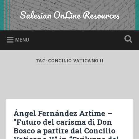
Skip
to
Salesian OnLine Resources
Search
content
MENU
TAG:
CONCILIO VATICANO II
Ángel Fernández Artime –
“Futuro del carisma di Don
Bosco a partire dal Concilio