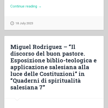
secolo
“Riccardo
Continue reading
→
XX.
Tonelli
Atti
–
del
“La
18 July 2023
Congresso
pastorale
internazionale
giovanile
di
salesiana
Storia
nella
Miguel Rodriguez – “Il
Salesiana
pastorale
discorso del buon pastore.
Roma,
ecclesiale
19-
Esposizione biblio-teologica e
in
23
Italia
applicazione salesiana alla
novembre
dal
luce delle Costituzioni” in
2014””
dopo
“Quaderni di spiritualità
concilio
a
salesiana 7”
oggi”
in
“Salesiani
di