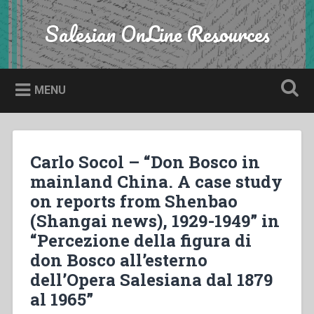
Skip
to
Salesian OnLine Resources
Search
content
MENU
Carlo Socol – “Don Bosco in
mainland China. A case study
on reports from Shenbao
(Shangai news), 1929-1949” in
“Percezione della figura di
don Bosco all’esterno
dell’Opera Salesiana dal 1879
al 1965”