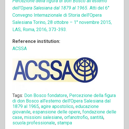
Percezione della figura di don Bosco all’esterno
dell’Opera Salesiana dal 1879 al 1965.
Atti del 6°
Convegno Internazionale di Storia dell’Opera
Salesiana Torino, 28 ottobre – 1° novembre 2015,
LAS, Roma, 2016, 373-393.
Reference institution:
ACSSA
Tags:
Don Bosco fondatore
,
Percezione della figura
di don Bosco all'esterno dell'Opera Salesiana dal
1879 al 1965
,
agire apostolico
,
educazione
giovanile
,
espansione delle opere
,
fondazione delle
case
,
missioni salesiane
,
orfanotrofio
,
santità
,
scuola professionale
,
stampa