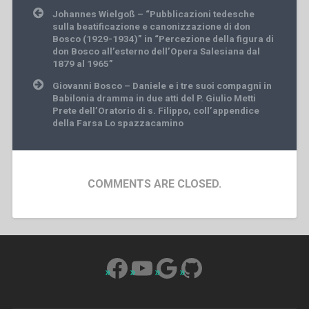
Post
Johannes Wielgoß – “Pubblicazioni tedesche
navigation
sulla beatificazione e canonizzazione di don
Bosco (1929-1934)” in “Percezione della figura di
don Bosco all’esterno dell’Opera Salesiana dal
1879 al 1965”
Giovanni Bosco – Daniele e i tre suoi compagni in
Babilonia dramma in due atti del P. Giulio Metti
Prete dell’Oratorio di s. Filippo, coll’appendice
della Farsa Lo spazzacamino
COMMENTS ARE CLOSED.
Facebook
YouTube
Google
GitHub