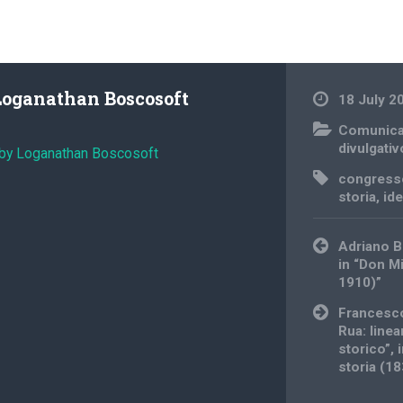
Loganathan Boscosoft
18 July 2
Comunica
divulgativ
 by Loganathan Boscosoft
congress
storia
,
ide
Post
Adriano B
navigation
in “Don M
1910)”
Francesco
Rua: line
storico”, 
storia (1