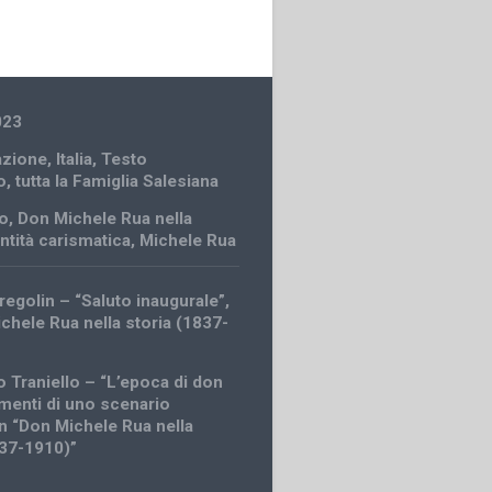
023
zione
,
Italia
,
Testo
o
,
tutta la Famiglia Salesiana
o
,
Don Michele Rua nella
ntità carismatica
,
Michele Rua
regolin – “Saluto inaugurale”,
ichele Rua nella storia (1837-
 Traniello – “L’epoca di don
amenti di uno scenario
in “Don Michele Rua nella
837-1910)”