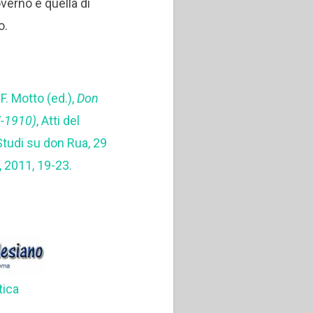
overno e quella di
o.
0
n F. Motto (ed.),
Don
7-1910)
, Atti del
Studi su don Rua, 29
 2011, 19-23.
tica