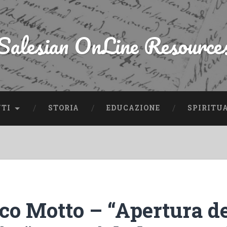
Salesian OnLine Resource
NTI
STORIA
EDUCAZIONE
SPIRITU
co Motto – “Apertura d