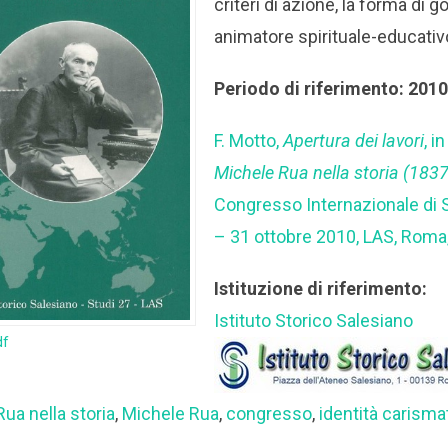
criteri di azione, la forma di g
animatore spirituale-educativ
Periodo di riferimento: 201
F. Motto,
Apertura dei lavori
, i
Michele Rua nella storia (183
Congresso Internazionale di 
– 31 ottobre 2010, LAS, Roma,
Istituzione di riferimento:
Istituto Storico Salesiano
df
ua nella storia
,
Michele Rua
,
congresso
,
identità carisma