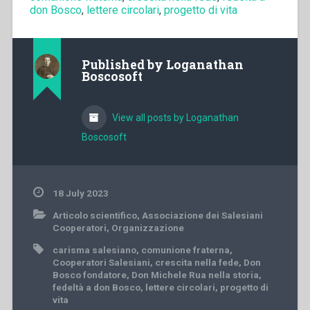
don Bosco
,
lettere circolari
,
progetto di vita
Published by
Loganathan
Boscosoft
View all posts by Loganathan
Boscosoft
18 July 2023
Articolo scientifico
,
Associazione dei Salesiani
Cooperatori
,
Organizzazione
carisma salesiano
,
comunione fraterna
,
Cooperatori Salesiani
,
crescita nella fede
,
Don
Bosco fondatore
,
Don Michele Rua nella storia
,
fedeltà a don Bosco
,
lettere circolari
,
progetto di
vita