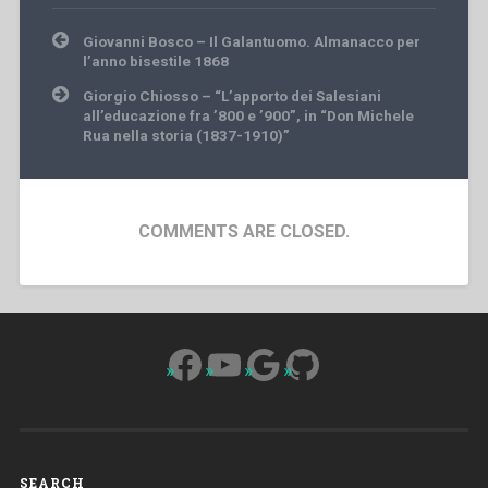
Post
Giovanni Bosco – Il Galantuomo. Almanacco per
navigation
l’anno bisestile 1868
Giorgio Chiosso – “L’apporto dei Salesiani
all’educazione fra ’800 e ’900”, in “Don Michele
Rua nella storia (1837-1910)”
COMMENTS ARE CLOSED.
Facebook
YouTube
Google
GitHub
SEARCH