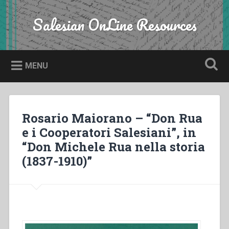
Skip
to
Salesian OnLine Resources
Search
content
MENU
Rosario Maiorano – “Don Rua
e i Cooperatori Salesiani”, in
“Don Michele Rua nella storia
(1837-1910)”