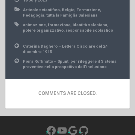
18 July 2023
Articolo scientifico
,
Belgio
,
Formazione
,
Pedagogia
,
tutta la Famiglia Salesiana
animazione
,
formazione
,
identità salesiana
,
potere organizzativo
,
responsabile scolastico
Post
Caterina Daghero – Lettera Circolare del 24
navigation
dicembre 1915
Piera Ruffinatto – Spunti per rileggere il Sistema
preventivo nella prospettiva dell’inclusione
COMMENTS ARE CLOSED.
Facebook
YouTube
Google
GitHub