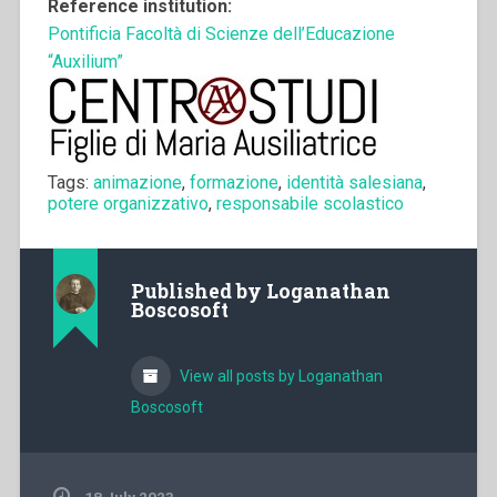
Reference institution:
Pontificia Facoltà di Scienze dell’Educazione
“Auxilium”
Tags:
animazione
,
formazione
,
identità salesiana
,
potere organizzativo
,
responsabile scolastico
Published by
Loganathan
Boscosoft
View all posts by Loganathan
Boscosoft