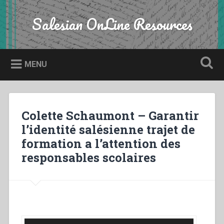
Skip
to
Salesian OnLine Resources
Search
content
MENU
Colette Schaumont – Garantir
l’identité salésienne trajet de
formation a l’attention des
responsables scolaires