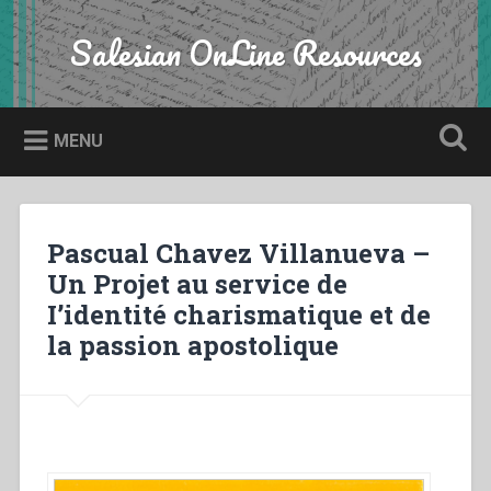
Skip
to
Salesian OnLine Resources
Search
content
MENU
Pascual Chavez Villanueva –
Un Projet au service de
I’identité charismatique et de
la passion apostolique