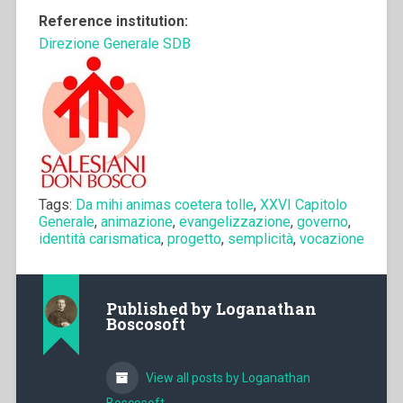
Reference institution:
Direzione Generale SDB
Tags:
Da mihi animas coetera tolle
,
XXVI Capitolo
Generale
,
animazione
,
evangelizzazione
,
governo
,
identità carismatica
,
progetto
,
semplicità
,
vocazione
Published by
Loganathan
Boscosoft
View all posts by Loganathan