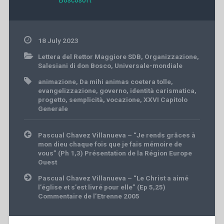
Boscosoft
18 July 2023
Lettera del Rettor Maggiore SDB
,
Organizzazione
,
Salesiani di don Bosco
,
Universale-mondiale
animazione
,
Da mihi animas coetera tolle
,
evangelizzazione
,
governo
,
identità carismatica
,
progetto
,
semplicità
,
vocazione
,
XXVI Capitolo
Generale
Post
Pascual Chavez Villanueva – “Je rends grâces à
navigation
mon dieu chaque fois que je fais mémoire de
vous” (Ph 1,3) Présentation de la Région Europe
Ouest
Pascual Chavez Villanueva – “Le Christ a aimé
l’église et s’est livré pour elle” (Ep 5,25)
Commentaire de l’Etrenne 2005