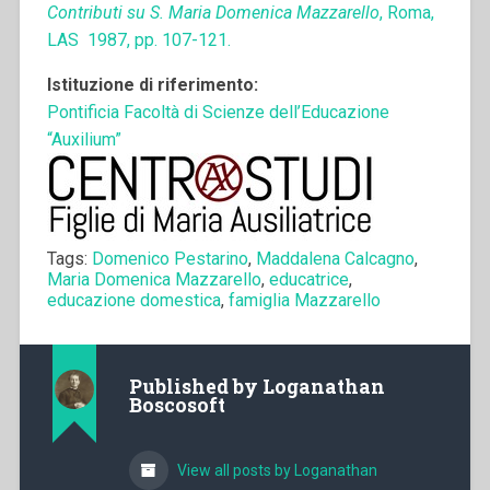
Contributi su S. Maria Domenica Mazzarello
, Roma,
LAS 1987, pp. 107-121.
Istituzione di riferimento:
Pontificia Facoltà di Scienze dell’Educazione
“Auxilium”
Tags:
Domenico Pestarino
,
Maddalena Calcagno
,
Maria Domenica Mazzarello
,
educatrice
,
educazione domestica
,
famiglia Mazzarello
Published by
Loganathan
Boscosoft
View all posts by Loganathan