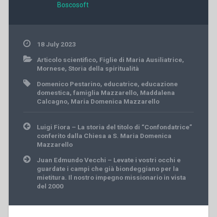
Boscosoft
18 July 2023
Articolo scientifico
,
Figlie di Maria Ausiliatrice
,
Mornese
,
Storia della spiritualità
Domenico Pestarino
,
educatrice
,
educazione
domestica
,
famiglia Mazzarello
,
Maddalena
Calcagno
,
Maria Domenica Mazzarello
Post
Luigi Fiora – La storia del titolo di “Confondatrice”
navigation
conferito dalla Chiesa a S. Maria Domenica
Mazzarello
Juan Edmundo Vecchi – Levate i vostri occhi e
guardate i campi che già biondeggiano per la
mietitura. Il nostro impegno missionario in vista
del 2000