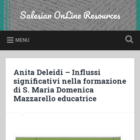
Skip
to
Salesian OnLine Resources
Search
content
MENU
Anita Deleidi – Influssi
significativi nella formazione
di S. Maria Domenica
Mazzarello educatrice