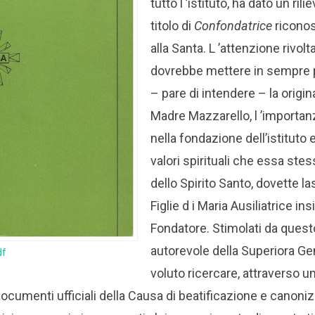
tutto l ’istituto, ha dato un rili
titolo di
Confondatrice
riconos
alla Santa. L ’attenzione rivolta
dovrebbe mettere in sempre p
– pare di intendere – la origina
Madre Mazzarello, l ’importa
nella fondazione dell’istituto 
valori spirituali che essa ste
dello Spirito Santo, dovette las
Figlie d i Maria Ausiliatrice i
Fondatore.
Stimolati da quest
autorevole della Superiora Gen
df
voluto ricercare, attraverso un
ocumenti ufficiali della Causa di beatificazione e canoni