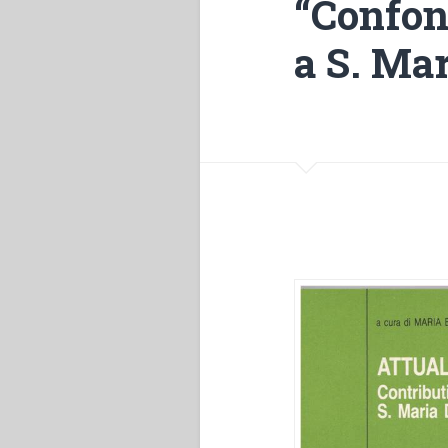
“Confon
a S. Ma