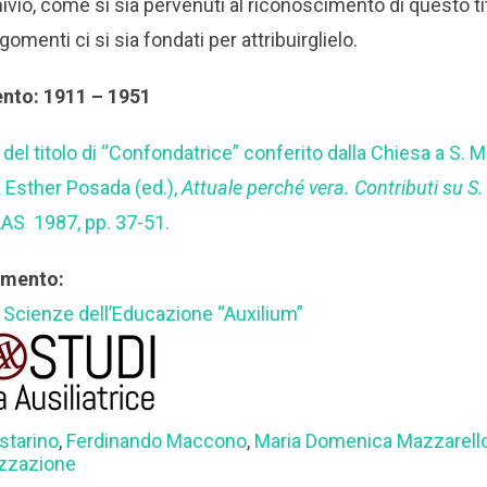
chivio, come si sia pervenuti al riconoscimento di questo ti
gomenti ci si sia fondati per attribuirglielo.
ento: 1911 – 1951
ia del titolo di “Confondatrice” conferito dalla Chiesa a S.
a Esther Posada (ed.),
Attuale perché vera. Contributi su 
LAS 1987, pp. 37-51.
rimento:
di Scienze dell’Educazione “Auxilium”
starino
,
Ferdinando Maccono
,
Maria Domenica Mazzarell
izzazione