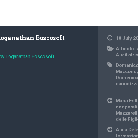
Loganathan Boscosoft
18 July 2
Articolo s
Ausiliatri
 by Loganathan Boscosoft
Domenico
Maccono
Domenica
canonizz
Post
María Est
navigation
cooperati
Mazzarello
delle Figl
Anita Delei
formazion