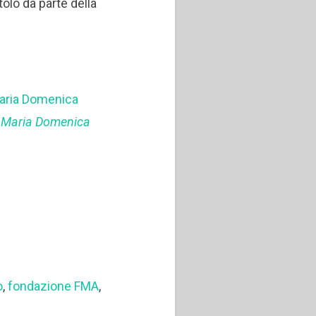
tolo da parte della
 Maria Domenica
S. Maria Domenica
o
,
fondazione FMA
,