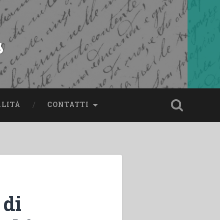
s
ALITÀ
CONTATTI
 di