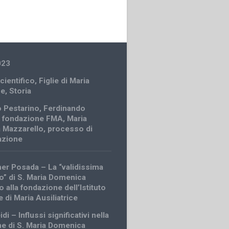
023
cientifico
,
Figlie di Maria
ce
,
Storia
 Pestarino
,
Ferdinando
,
fondazione FMA
,
Maria
 Mazzarello
,
processo di
azione
her Posada – La “validissima
o” di S. Maria Domenica
 alla fondazione dell’Istituto
ie di Maria Ausiliatrice
di – Influssi significativi nella
e di S. Maria Domenica