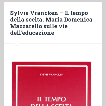
e
pratica
Sylvie Vrancken – Il tempo
educativa
della scelta. Maria Domenica
nei
Mazzarello sulle vie
programmi
formativi
dell’educazione
delle
Figlie
di
Maria
Ausiliatrice
dalla
morte
di
S.
Giovanni
Bosco
al
1950”