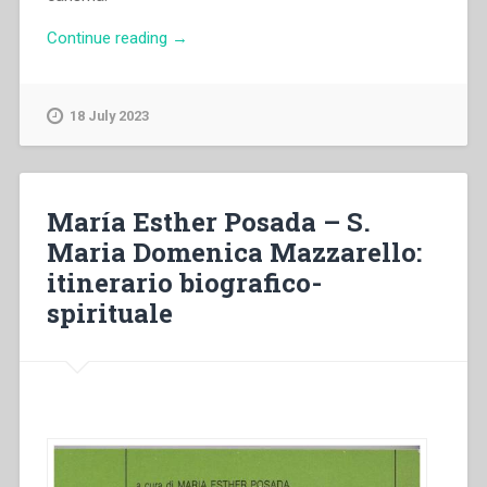
“Ana
Continue reading
→
María
Fernández
–
18 July 2023
Le
Lettere
di
Maria
María Esther Posada – S.
Domenica
Maria Domenica Mazzarello:
Mazzarello.
itinerario biografico-
Testimoni
e
spirituale
mediazione
di
una
missione
carismatica”