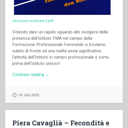
clicca per scaricare il pdf
Volendo dare un rapido sguardo allo svolgersi della
presenza dell’Istituto FMA nel campo della
Formazione Professionale Femminile ci troviamo
subito di fronte ad una realtà assai significativa:
l’attività dell’Istituto in campo professionale è sorta
prima dell’Istituto stesso!
“Orsolina
Continue reading
→
Pavese
–
“Le
18 July 2023
Figlie
di
Maria
Ausiliatrice
Piera Cavaglià – Fecondità e
e