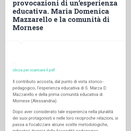
provocazioni di un’esperienza
la
educativa. Maria Domenica
Formazione
Professionale
Mazzarello e la comunità di
Femminile”
Mornese
in
“Rassegna
CNOS.
Speciale
Don
Bosco
e
clicca per scaricare il pdf
la
formazione
Il contributo accosta, dal punto di vista storico-
professionale.
pedagogico, l’esperienza educativa di S. Marza D.
Problemi,
Mazzarello e della prima comunità educativa di
esperienze,
Mornese (Alessandria).
prospettive
Dopo aver considerato tale esperienza nella pluralità
per
dei suoi protagonisti e nelle loro reciproche relazioni, si
la
passa a focalizzare alcune scelte metodologiche,
formazione
indicatori decisivi della fecondità pedagogica