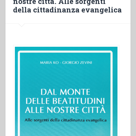
nostre città. Alle sorgenti
di
della cittadinanza evangelica
una
scelta
per
la
promozione
integrale
della
donna”