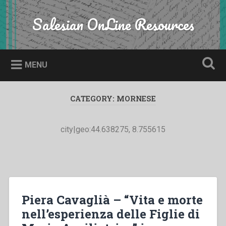
Skip
to
Salesian OnLine Resources
Search
content
MENU
CATEGORY:
MORNESE
city|geo:44.638275, 8.755615
Piera Cavaglià – “Vita e morte
nell’esperienza delle Figlie di