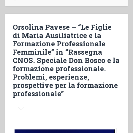
e
morte
nell’esperienza
delle
Orsolina Pavese – “Le Figlie
Figlie
di Maria Ausiliatrice e la
di
Formazione Professionale
Maria
Ausiliatrice”
Femminile” in “Rassegna
in
CNOS. Speciale Don Bosco e la
“Colloqui
formazione professionale.
sulla
Vita
Problemi, esperienze,
Salesiana
prospettive per la formazione
18””
professionale”