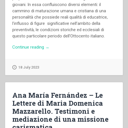
giovani. In essa confluiscono diversi elementi: il
cammino di maturazione umana e cristiana di una
personalità che possiede reali qualità di educatrice,
l’influsso di figure significative nell’ambito della
preventività, le condizioni storiche ed ecclesiali di
questo particolare periodo dell’Ottocento italiano.
“Sylvie
Continue reading
→
Vrancken
–
Il
18 July 2023
tempo
della
scelta.
Maria
Ana María Fernández – Le
Domenica
Lettere di Maria Domenica
Mazzarello
Mazzarello. Testimoni e
sulle
vie
mediazione di una missione
dell’educazione”
carismatica