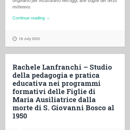
originario per inculturarlo nell’oggi, alle soglie del terzo
millennio.
“Josep
Continue reading
→
Colomer,Maria
Ko,Piera
Cavaglià
18 July 2023
–
Da
Gerusalemme
a
Rachele Lanfranchi – Studio
Mornese
della pedagogia e pratica
e
educativa nei programmi
a
tutto
formativi delle Figlie di
il
Maria Ausiliatrice dalla
mondo.
morte di S. Giovanni Bosco al
Meditazioni
sulla
1950
prima
comunità