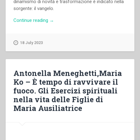
dinamismo di novità e trasformazione è indicato nella
sorgente: il vangelo.
“Giorgio
Continue reading
→
Zevini,Maria
Ko
–
18 July 2023
Dal
monte
delle
beatitudini
Antonella Meneghetti,Maria
alle
Ko – È tempo di ravvivare il
nostre
fuoco. Gli Esercizi spirituali
città.
Alle
nella vita delle Figlie di
sorgenti
Maria Ausiliatrice
della
cittadinanza
evangelica”