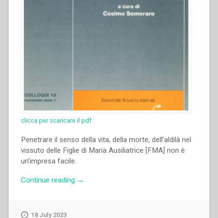
clicca per scaricare il pdf
Penetrare il senso della vita, della morte, dell’aldilà nel
vissuto delle Figlie di Maria Ausiliatrice [FMA] non è
un’impresa facile.
“Piera
Continue reading
→
Cavaglià
–
“Vita
18 July 2023