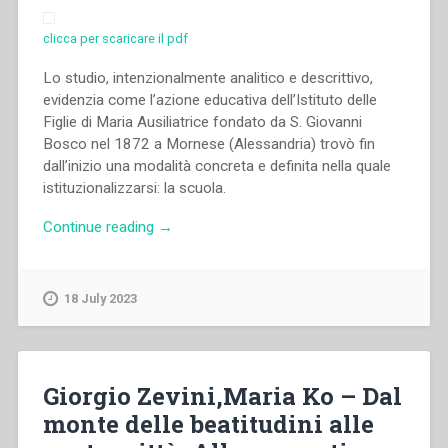
clicca per scaricare il pdf
Lo studio, intenzionalmente analitico e descrittivo,
evidenzia come l’azione educativa dell’Istituto delle
Figlie di Maria Ausiliatrice fondato da S. Giovanni
Bosco nel 1872 a Mornese (Alessandria) trovò fin
dall’inizio una modalità concreta e definita nella quale
istituzionalizzarsi: la scuola.
“Piera
Continue reading
→
Cavaglià
–
La
18 July 2023
scuola
di
Mornese
(1872-
Giorgio Zevini,Maria Ko – Dal
1878).
monte delle beatitudini alle
Alle
origini