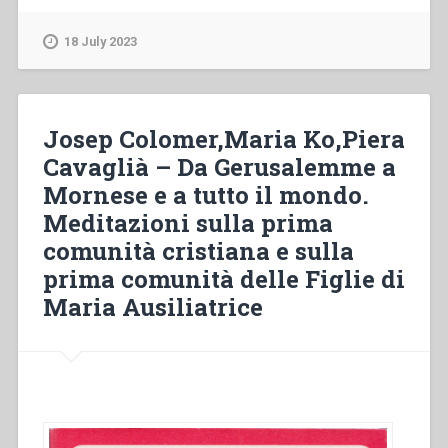
Ko
–
18 July 2023
È
tempo
di
ravvivare
Josep Colomer,Maria Ko,Piera
il
Cavaglià – Da Gerusalemme a
fuoco.
Mornese e a tutto il mondo.
Gli
Esercizi
Meditazioni sulla prima
spirituali
comunità cristiana e sulla
nella
prima comunità delle Figlie di
vita
delle
Maria Ausiliatrice
Figlie
di
Maria
Ausiliatrice”