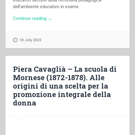
professionale””
dell’ambiente educativo in esame.
“Piera
Continue reading
→
Cavaglià
–
Fecondità
18 July 2023
e
provocazioni
di
un’esperienza
Piera Cavaglià – La scuola di
educativa.
Mornese (1872-1878). Alle
Maria
origini di una scelta per la
Domenica
Mazzarello
promozione integrale della
e
donna
la
comunità
di
Mornese”