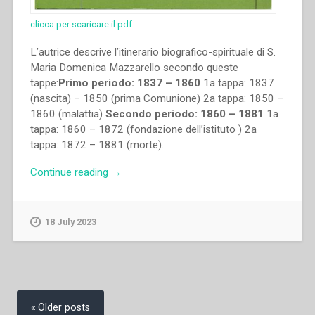
clicca per scaricare il pdf
L’autrice descrive l’itinerario biografico-spirituale di S.
Maria Domenica Mazzarello secondo queste
tappe:
Primo periodo: 1837 – 1860
1a tappa: 1837
(nascita) – 1850 (prima Comunione) 2a tappa: 1850 –
1860 (malattia)
Secondo periodo: 1860 – 1881
1a
tappa: 1860 – 1872 (fondazione dell’istituto ) 2a
tappa: 1872 – 1881 (morte).
“María
Continue reading
→
Esther
Posada
–
18 July 2023
S.
Maria
Domenica
Mazzarello:
Posts
itinerario
navigation
Older posts
biografico-