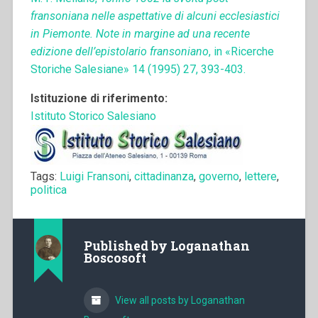
fransoniana nelle aspettative di alcuni ecclesiastici
in Piemonte. Note in margine ad una recente
edizione dell’epistolario fransoniano
, in «Ricerche
Storiche Salesiane» 14 (1995) 27, 393-403.
Istituzione di riferimento:
Istituto Storico Salesiano
Tags:
Luigi Fransoni
,
cittadinanza
,
governo
,
lettere
,
politica
Published by
Loganathan
Boscosoft
View all posts by Loganathan