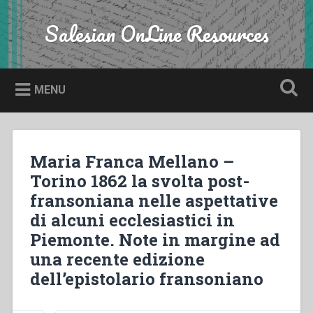
Skip
to
Salesian OnLine Resources
Search
content
MENU
Maria Franca Mellano –
Torino 1862 la svolta post-
fransoniana nelle aspettative
di alcuni ecclesiastici in
Piemonte. Note in margine ad
una recente edizione
dell’epistolario fransoniano