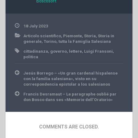
Boscosoft
18 July 2023
Articolo scientifico
,
Piemonte
,
Storia
,
Storia in
generale
,
Torino
,
tutta la Famiglia Salesiana
cittadinanza
,
governo
,
lettere
,
Luigi Fransoni
,
politica
Post
Jesús Borrego – «Un gran cardenal hispalense
navigation
con la familia salesiana», visto en su
correspondencia epistolar a los salesianos
Francis Desramaut – Le paragraphe oublié par
don Bosco dans ses «Memorie dell’Oratorio»
COMMENTS ARE CLOSED.