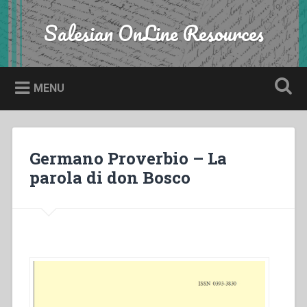
Skip
to
Salesian OnLine Resources
Search
content
MENU
Germano Proverbio – La
parola di don Bosco