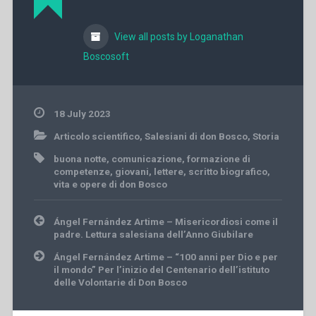
View all posts by Loganathan
Boscosoft
18 July 2023
Articolo scientifico
,
Salesiani di don Bosco
,
Storia
buona notte
,
comunicazione
,
formazione di
competenze
,
giovani
,
lettere
,
scritto biografico
,
vita e opere di don Bosco
Post
Ángel Fernández Artime – Misericordiosi come il
navigation
padre. Lettura salesiana dell’Anno Giubilare
Ángel Fernández Artime – “100 anni per Dio e per
il mondo” Per l’inizio del Centenario dell’istituto
delle Volontarie di Don Bosco