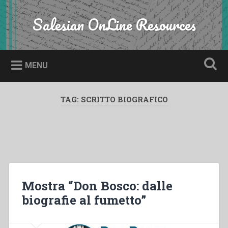
Skip
to
Salesian OnLine Resources
Search
content
MENU
TAG:
SCRITTO BIOGRAFICO
Mostra “Don Bosco: dalle
biografie al fumetto”