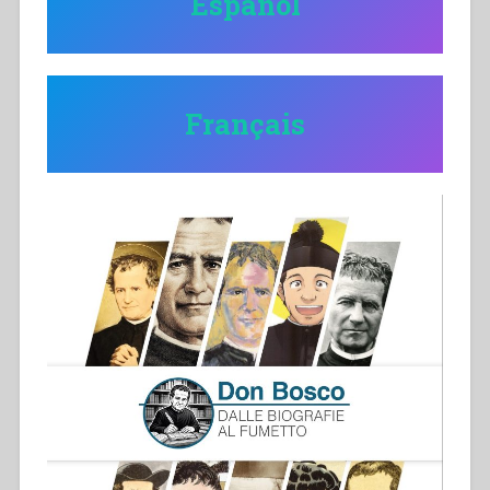
Español
Fran
ç
ais