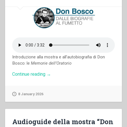
Introduzione alla mostra e all’autobiografia di Don
Bosco: le
Memorie dell’Oratorio
“Audioguida
Continue reading
→
in
italiano
della
8 January 2026
mostra
“Don
Bosco:
Dalle
biografie
Audioguide della mostra “Don
al