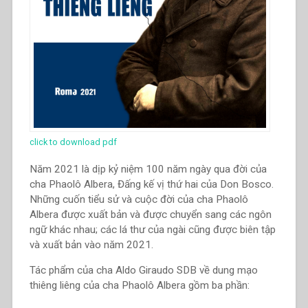
click to download pdf
Năm 2021 là dịp kỷ niệm 100 năm ngày qua đời của
cha Phaolô Albera, Đấng kế vị thứ hai của Don Bosco.
Những cuốn tiểu sử và cuộc đời của cha Phaolô
Albera được xuất bản và được chuyển sang các ngôn
ngữ khác nhau; các lá thư của ngài cũng được biên tập
và xuất bản vào năm 2021.
Tác phẩm của cha Aldo Giraudo SDB về dung mạo
thiêng liêng của cha Phaolô Albera gồm ba phần: