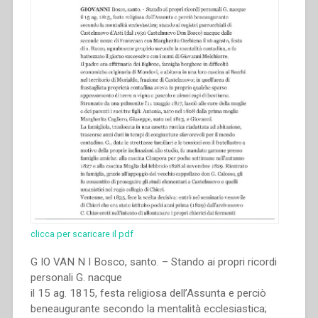
XX.
Atti
del
Congresso
internazionale
di
Storia
Salesiana
Roma,
19-
23
novembre
2014””
clicca per scaricare il pdf
G IO VAN N I Bosco, santo. – Stando ai propri ricordi
personali G. nacque
il 15 ag. 1815, festa religiosa dell’Assunta e perciò
beneaugurante secondo la mentalità ecclesiastica;