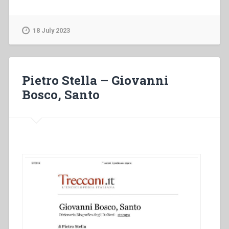
Chiosso
–
“Problemi
18 July 2023
aperti
e
prospettive
del
Pietro Stella – Giovanni
congresso”
Bosco, Santo
in
“Sviluppo
del
carisma
di
Don
Bosco
fino
alla
metà
del
secolo