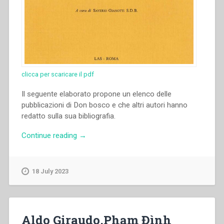
clicca per scaricare il pdf
Il seguente elaborato propone un elenco delle
pubblicazioni di Don bosco e che altri autori hanno
redatto sulla sua bibliografia.
“Saverio
Continue reading
→
Gianotti
–
Bibliografia
18 July 2023
generale
di
Don
Bosco”
Aldo Giraudo,Phạm Đình