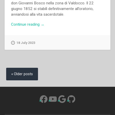
don Giovanni Bosco nella zona di Valdocco. Il 22
giugno 1852 si stabilì definitivamente all’oratorio,
avviandosi alla vita sacerdotale.
“Pietro
Continue reading
→
Stella
–
Francesia,
18 July 2023
Giovanni
Battista”
Posts
navigation
Older posts
Facebook
YouTube
Google
GitHub