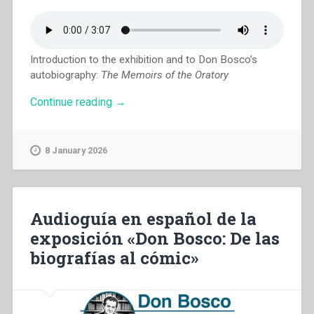
Introduction to the exhibition and to Don Bosco’s
autobiography:
The Memoirs of the Oratory
“English
Continue reading
→
audio
guide
for
8 January 2026
the
exhibition
‘Don
Bosco:
From
Audioguía en español de la
biographies
exposición «Don Bosco: De las
to
comics’”
biografías al cómic»