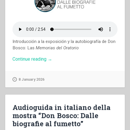
Introducción a la exposición y la autobiografía de Don
Bosco: Las
Memorias del Oratorio
“Audioguía
Continue reading
→
en
español
de
8 January 2026
la
exposición
«Don
Bosco:
De
Audioguida in italiano della
las
mostra “Don Bosco: Dalle
biografías
al
biografie al fumetto”
cómic»”