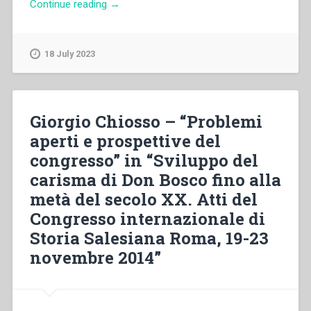
“Aldo
Continue reading
→
Giraudo,Phạm
Đình
Phước
18 July 2023
–
Cha
Phaolô
Albera:
Giorgio Chiosso – “Problemi
Một
aperti e prospettive del
dung
congresso” in “Sviluppo del
mạo
thiêng
carisma di Don Bosco fino alla
liêng”
metà del secolo XX. Atti del
Congresso internazionale di
Storia Salesiana Roma, 19-23
novembre 2014”