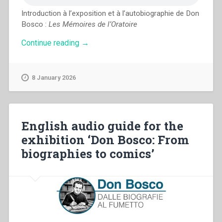
Introduction à l’exposition et à l’autobiographie de Don
Bosco :
Les Mémoires de l’Oratoire
“Audioguide
Continue reading
→
en
français
de
8 January 2026
l’exposition
«Don
Bosco
:
des
English audio guide for the
biographies
exhibition ‘Don Bosco: From
à
la
biographies to comics’
bande
dessinée»”