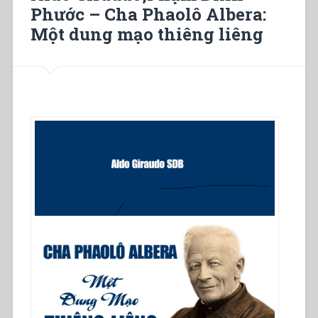
Phước – Cha Phaolô Albera:
Một dung mạo thiêng liêng