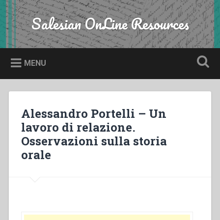
Skip
to
Salesian OnLine Resources
Search
content
MENU
Alessandro Portelli – Un
lavoro di relazione.
Osservazioni sulla storia
orale