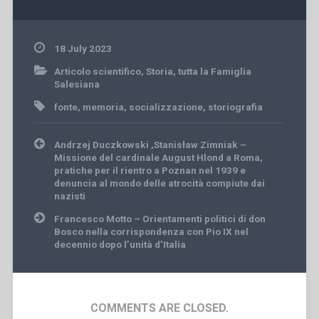
18 July 2023
Articolo scientifico
,
Storia
,
tutta la Famiglia
Salesiana
fonte
,
memoria
,
socializzazione
,
storiografia
Post
Andrzej Duczkowski ,Stanisław Zimniak –
navigation
Missione del cardinale August Hlond a Roma,
pratiche per il rientro a Poznan nel 1939 e
denuncia al mondo delle atrocità compiute dai
nazisti
Francesco Motto – Orientamenti politici di don
Bosco nella corrispondenza con Pio IX nel
decennio dopo l’unità d’Italia
COMMENTS ARE CLOSED.