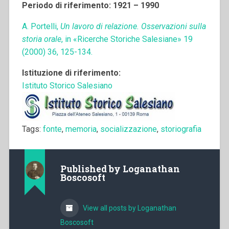
Periodo di riferimento: 1921 – 1990
A. Portelli,
Un lavoro di relazione. Osservazioni sulla
storia orale
, in «Ricerche Storiche Salesiane» 19
(2000) 36, 125-134.
Istituzione di riferimento:
Istituto Storico Salesiano
Tags:
fonte
,
memoria
,
socializzazione
,
storiografia
Published by
Loganathan
Boscosoft
View all posts by Loganathan
Boscosoft