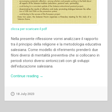
clicca per scaricare il pdf
Nella presente riflessione vorrei analizzare il rapporto
tra il principio della religione e la metodologia educativa
salesiana. Come modello di riferimento prenderò due
filoni diversi di mentalità preventiva che si collocano in
periodi storici diversi sintonizzati con gli sviluppi
dell’educazione salesiana.
“Michal
Continue reading
→
Vojtáš
–
Religione,
18 July 2023
Bastone
e
Preventività.