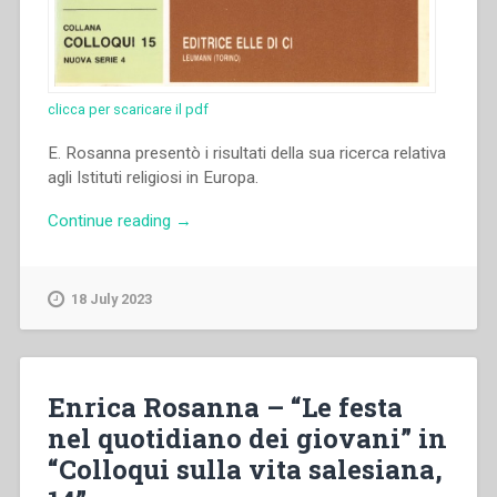
clicca per scaricare il pdf
E. Rosanna presentò i risultati della sua ricerca relativa
agli Istituti religiosi in Europa.
“Enrica
Continue reading
→
Rosanna
–
“L’invecchiamento
18 July 2023
degli
istituti
religiosi
in
Enrica Rosanna – “Le festa
Europa”
nel quotidiano dei giovani” in
in
“Colloqui sulla vita salesiana,
“Colloqui
sulla