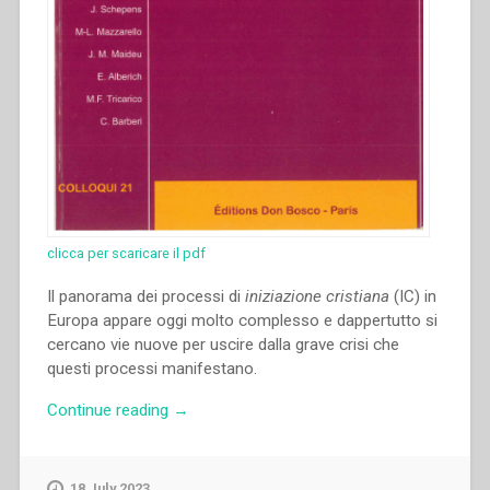
clicca per scaricare il pdf
Il panorama dei processi di
iniziazione cristiana
(IC) in
Europa appare oggi molto complesso e dappertutto si
cercano vie nuove per uscire dalla grave crisi che
questi processi manifestano.
“Emilio
Continue reading
→
Alberich
–
“L’iniziazione
18 July 2023