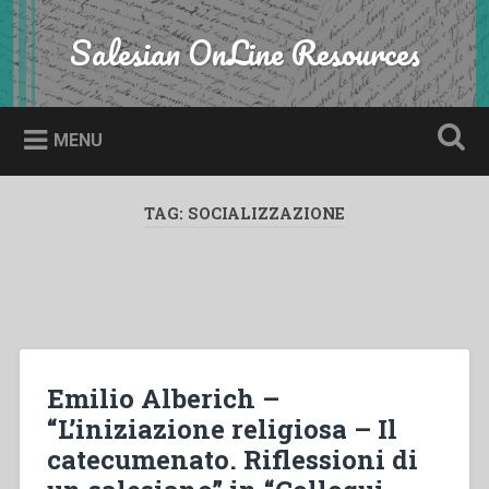
Skip
to
Salesian OnLine Resources
Search
content
MENU
TAG:
SOCIALIZZAZIONE
Emilio Alberich –
“L’iniziazione religiosa – Il
catecumenato. Riflessioni di