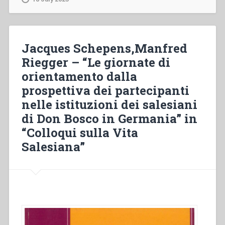
religiosa
–
Il
catecumenato.
Jacques Schepens,Manfred
Riflessioni
Riegger – “Le giornate di
di
orientamento dalla
un
salesiano”
prospettiva dei partecipanti
in
nelle istituzioni dei salesiani
“Colloqui
di Don Bosco in Germania” in
sulla
Vita
“Colloqui sulla Vita
Salesiana
Salesiana”
21””