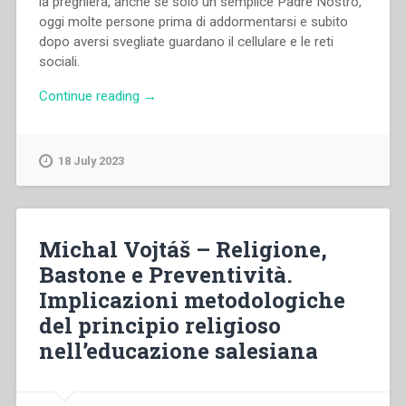
la preghiera, anche se solo un semplice Padre Nostro,
oggi molte persone prima di addormentarsi e subito
dopo aversi svegliate guardano il cellulare e le reti
sociali.
“Dariusz
Continue reading
→
Grządziel
–
Camminare
18 July 2023
insieme
sulle
vie
dei
Michal Vojtáš – Religione,
giovani:
Bastone e Preventività.
essere
Implicazioni metodologiche
presenti
nel
del principio religioso
mondo
nell’educazione salesiana
digitale”