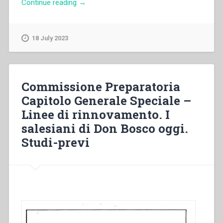
“Francis
Continue reading
→
Desramaut
–
“Dalla
18 July 2023
separazione
dei
sessi
alla
Commissione Preparatoria
coeducazione
Capitolo Generale Speciale –
scolastica.
Linee di rinnovamento. I
Dati,
cause
salesiani di Don Bosco oggi.
e
Studi-previ
conseguenze
di
una
evoluzione”
in
“Colloqui
sulla
vita