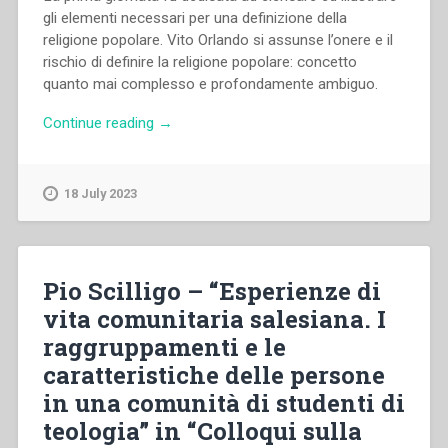
gli elementi necessari per una definizione della
religione popolare. Vito Orlando si assunse l’onere e il
rischio di definire la religione popolare: concetto
quanto mai complesso e profondamente ambiguo.
“Vito
Continue reading
→
Orlando
–
“La
18 July 2023
religione
popolare:
prospettive
di
Pio Scilligo – “Esperienze di
comprensione”
vita comunitaria salesiana. I
in
raggruppamenti e le
“Colloqui
sulla
caratteristiche delle persone
vita
in una comunità di studenti di
salesiana,
teologia” in “Colloqui sulla
13””