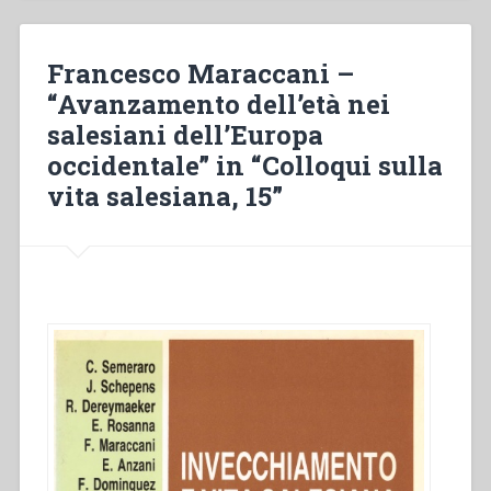
–
Linee
di
Francesco Maraccani –
rinnovamento.
“Avanzamento dell’età nei
I
salesiani dell’Europa
salesiani
di
occidentale” in “Colloqui sulla
Don
vita salesiana, 15”
Bosco
oggi.
Studi-
previ”