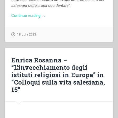
salesiani dell’Europa occidentale”.
“Francesco
Continue reading
→
Maraccani
–
“Avanzamento
18 July 2023
dell’età
nei
salesiani
dell’Europa
Enrica Rosanna –
occidentale”
“L’invecchiamento degli
in
istituti religiosi in Europa” in
“Colloqui
sulla
“Colloqui sulla vita salesiana,
vita
15”
salesiana,
15””