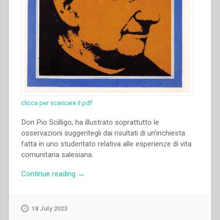
clicca per scaricare il pdf
Don Pio Scilligo, ha illustrato soprattutto le
osservazioni suggeritegli dai risultati di un’inchiesta
fatta in uno studentato relativa alle esperienze di vita
comunitaria salesiana.
“Pio
Continue reading
→
Scilligo
–
“Esperienze
18 July 2023
di