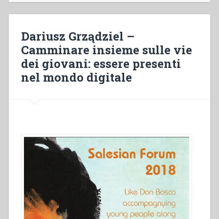
vita
comunitaria
salesiana.
Dariusz Grządziel –
I
Camminare insieme sulle vie
raggruppamenti
dei giovani: essere presenti
e
le
nel mondo digitale
caratteristiche
delle
persone
in
una
comunità
di
studenti
di
teologia”
in
“Colloqui
sulla