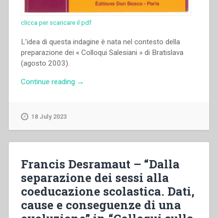
clicca per scaricare il pdf
L’idea di questa indagine è nata nel contesto della
preparazione dei « Colloqui Salesiani » di Bratislava
(agosto 2003).
“Jacques
Continue reading
→
Schepens,Manfred
Riegger
–
18 July 2023
“Le
giornate
di
orientamento
Francis Desramaut – “Dalla
dalla
separazione dei sessi alla
prospettiva
coeducazione scolastica. Dati,
dei
partecipanti
cause e conseguenze di una
nelle