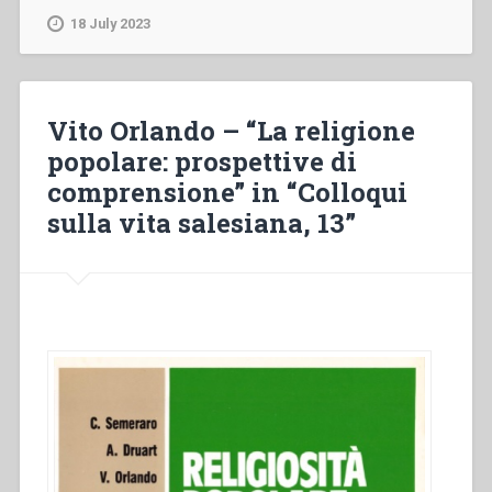
“Le
18 July 2023
festa
nel
quotidiano
dei
Vito Orlando – “La religione
giovani”
popolare: prospettive di
in
comprensione” in “Colloqui
“Colloqui
sulla
sulla vita salesiana, 13”
vita
salesiana,
14””