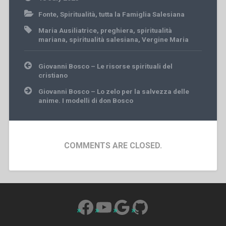
Fonte
,
Spiritualità
,
tutta la Famiglia Salesiana
Maria Ausiliatrice
,
preghiera
,
spiritualità
mariana
,
spiritualità salesiana
,
Vergine Maria
Post
Giovanni Bosco – Le risorse spirituali del
navigation
cristiano
Giovanni Bosco – Lo zelo per la salvezza delle
anime. I modelli di don Bosco
COMMENTS ARE CLOSED.
Facebook
YouTube
Google
GitHub