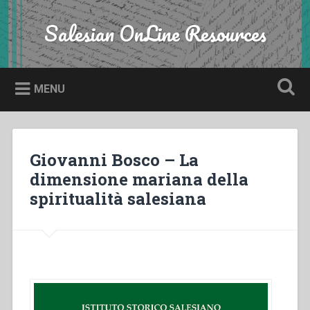
Skip
to
Salesian OnLine Resources
Search
content
MENU
Giovanni Bosco – La
dimensione mariana della
spiritualità salesiana