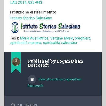
LAS 2014, 923-943.
Istituzione di riferimento:
Istituto Storico Salesiano
Tags:
Maria Ausiliatrice
,
Vergine Maria
,
preghiera
,
spiritualità mariana
,
spiritualità salesiana
Published by
Loganathan
Boscosoft
View all posts by Loganathan
Boscosoft
18 July 2023