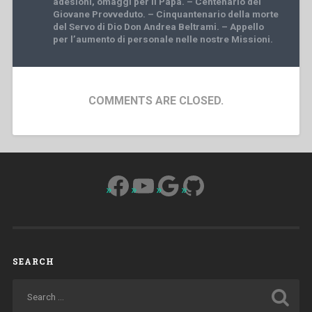
adesioni, omaggi per il Papa. – Centenario del
Giovane Provveduto. – Cinquantenario della morte
del Servo di Dio Don Andrea Beltrami. – Appello
per l’aumento di personale nelle nostre Missioni.
COMMENTS ARE CLOSED.
Facebook
YouTube
Google
GitHub
SEARCH