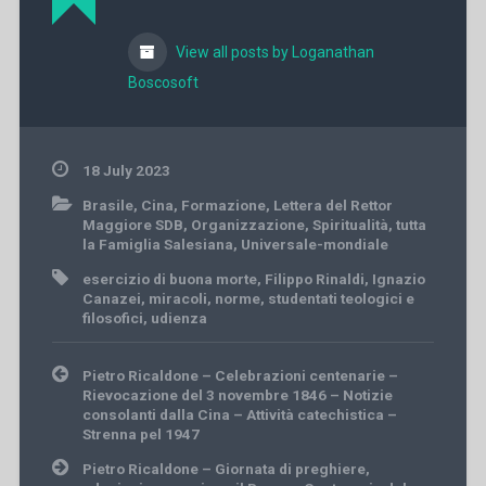
View all posts by Loganathan
Boscosoft
18 July 2023
Brasile
,
Cina
,
Formazione
,
Lettera del Rettor
Maggiore SDB
,
Organizzazione
,
Spiritualità
,
tutta
la Famiglia Salesiana
,
Universale-mondiale
esercizio di buona morte
,
Filippo Rinaldi
,
Ignazio
Canazei
,
miracoli
,
norme
,
studentati teologici e
filosofici
,
udienza
Post
Pietro Ricaldone – Celebrazioni centenarie –
navigation
Rievocazione del 3 novembre 1846 – Notizie
consolanti dalla Cina – Attività catechistica –
Strenna pel 1947
Pietro Ricaldone – Giornata di preghiere,