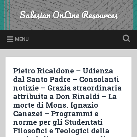
Skip
to
Salesian OnLine Resources
Search
content
MENU
Pietro Ricaldone – Udienza
dal Santo Padre – Consolanti
notizie – Grazia straordinaria
attribuita a Don Rinaldi – La
morte di Mons. Ignazio
Canazei – Programmi e
norme per gli Studentati
Filosofici e Teologici della