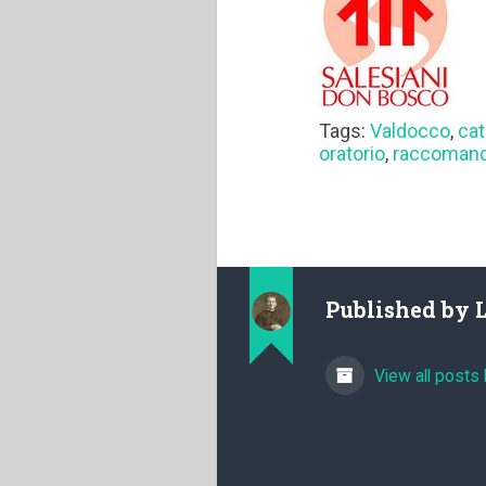
Tags:
Valdocco
,
cat
oratorio
,
raccomand
Published by
View all posts