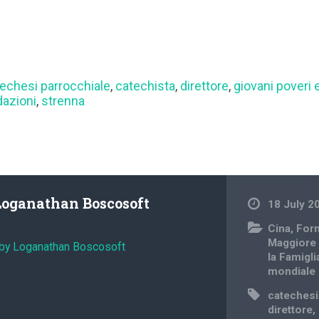
echesi parrocchiale
,
catechista
,
direttore
,
giovani poveri
azioni
,
strenna
Loganathan Boscosoft
18 July 2
Cina
,
For
Maggiore
 by Loganathan Boscosoft
la Famigli
mondiale
catechesi
direttore
,