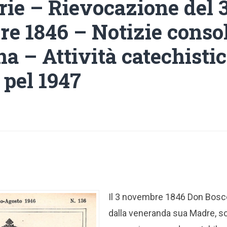
rie – Rievocazione del 
e 1846 – Notizie conso
na – Attività catechisti
 pel 1947
Il 3 novembre 1846 Don Bos
dalla veneranda sua Madre, s