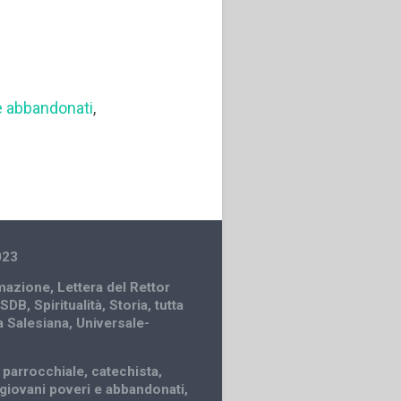
 e abbandonati
,
023
mazione
,
Lettera del Rettor
 SDB
,
Spiritualità
,
Storia
,
tutta
a Salesiana
,
Universale-
 parrocchiale
,
catechista
,
giovani poveri e abbandonati
,