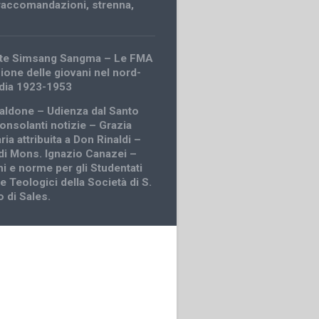
raccomandazioni
,
strenna
,
tte Simsang Sangma – Le FMA
ione delle giovani nel nord-
India 1923-1953
caldone – Udienza dal Santo
onsolanti notizie – Grazia
ria attribuita a Don Rinaldi –
di Mons. Ignazio Canazei –
 e norme per gli Studentati
 e Teologici della Società di S.
 di Sales.