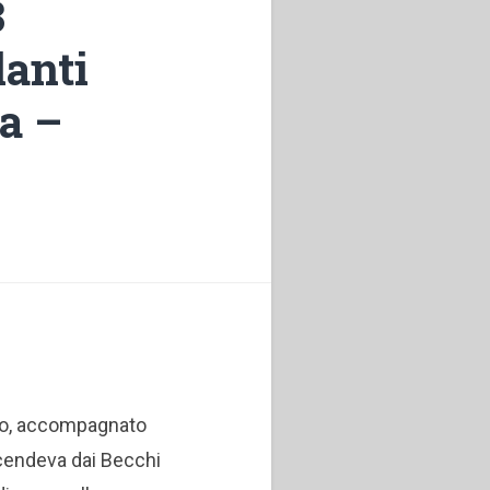
3
lanti
ca –
co, accompagnato
cendeva dai Becchi