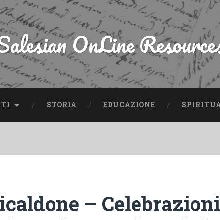
Salesian OnLine Resource
NTI
STORIA
EDUCAZIONE
SPIRITU
Ricaldone – Celebrazion