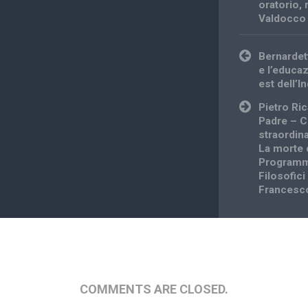
oratorio
,
Valdocco
Post
Bernarde
navigation
e l’educaz
est dell’
Pietro Ri
Padre – C
straordina
La morte 
Programmi
Filosofici
Francesco
COMMENTS ARE CLOSED.