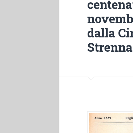
centena
novembr
dalla Ci
Strenna