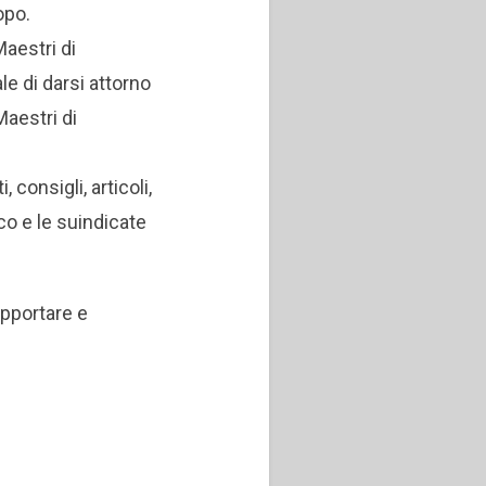
opo.
Maestri di
le di darsi attorno
Maestri di
, consigli, articoli,
co e le suindicate
opportare e