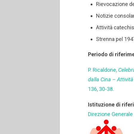
Rievocazione d
Notizie consolan
Attività catechi
Strenna pel 194
Periodo di riferim
P. Ricaldone,
Celebr
dalla Cina – Attivit
136, 30-38.
Istituzione di rife
Direzione Generale