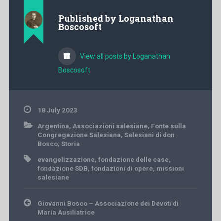
Published by
Loganathan
Boscosoft
View all posts by Loganathan
Boscosoft
18 July 2023
Argentina
,
Associazioni salesiane
,
Fonte sulla
Congregazione Salesiana
,
Salesiani di don
Bosco
,
Storia
evangelizzazione
,
fondazione delle case
,
fondazione SDB
,
fondazioni di opere
,
missioni
salesiane
Post
Giovanni Bosco – Associazione dei Devoti di
navigation
Maria Ausiliatrice