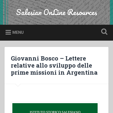
Skip
to
Salesian OnLine Resources
Search
content
MENU
Giovanni Bosco – Lettere
relative allo sviluppo delle
prime missioni in Argentina