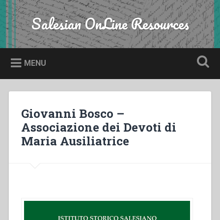
Skip
to
Salesian OnLine Resources
Search
content
MENU
Giovanni Bosco –
Associazione dei Devoti di
Maria Ausiliatrice