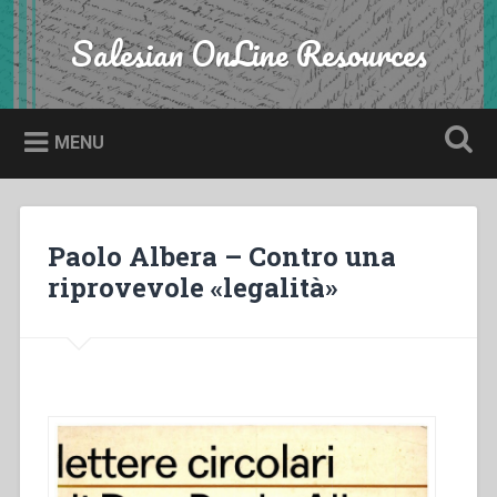
Skip
to
Salesian OnLine Resources
Search
content
MENU
Paolo Albera – Contro una
riprovevole «legalità»