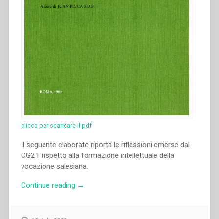
clicca per scaricare il pdf
Il seguente elaborato riporta le riflessioni emerse dal
CG21 rispetto alla formazione intellettuale della
vocazione salesiana.
“Juan
Continue reading
→
Picca
–
La