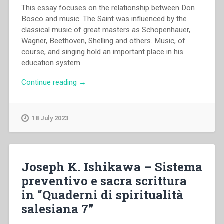
This essay focuses on the relationship between Don
Bosco and music. The Saint was influenced by the
classical music of great masters as Schopenhauer,
Wagner, Beethoven, Shelling and others. Music, of
course, and singing hold an important place in his
education system.
“Giulio
Continue reading
→
Sforza
–
“Don
18 July 2023
Bosco
and
music”
in
Joseph K. Ishikawa – Sistema
“Don
preventivo e sacra scrittura
Bosco’s
in “Quaderni di spiritualità
place
in
salesiana 7”
history””