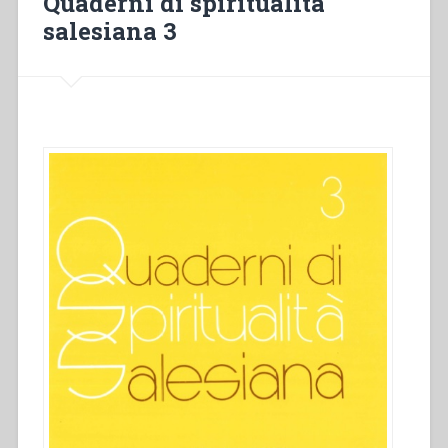
Quaderni di spiritualità
spiritualità
salesiana 3
salesiana
7””