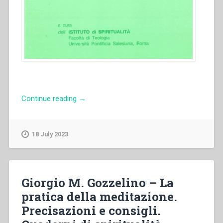
“Joseph
Continue reading
→
K.
Ishikawa
–
18 July 2023
Sistema
preventivo
e
sacra
Giorgio M. Gozzelino – La
scrittura
pratica della meditazione.
in
Precisazioni e consigli.
“Quaderni
di