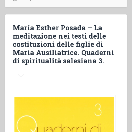
La
pratica
della
meditazione.
María Esther Posada – La
Precisazioni
meditazione nei testi delle
e
costituzioni delle figlie di
consigli.
Quaderni
Maria Ausiliatrice. Quaderni
di
di spiritualità salesiana 3.
spiritualità
salesiana
3”