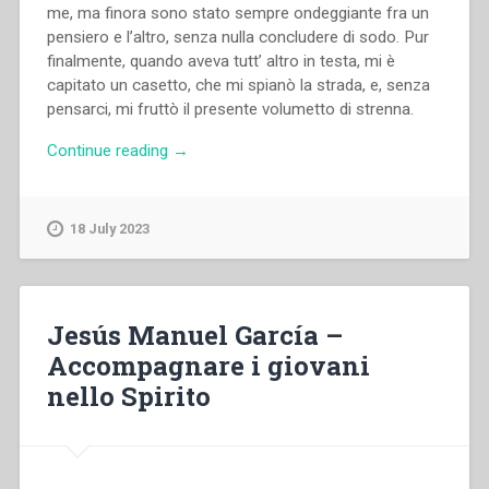
me, ma finora sono stato sempre ondeggiante fra un
pensiero e l’altro, senza nulla concludere di sodo. Pur
finalmente, quando aveva tutt’ altro in testa, mi è
capitato un casetto, che mi spianò la strada, e, senza
pensarci, mi fruttò il presente volumetto di strenna.
“Giovanni
Continue reading
→
Bosco
–
Il
18 July 2023
galantuomo.
Almanacco
per
l’anno
Jesús Manuel García –
1887”
Accompagnare i giovani
nello Spirito