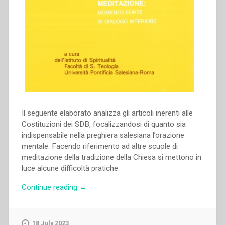
Il seguente elaborato analizza gli articoli inerenti alle
Costituzioni dei SDB, focalizzandosi di quanto sia
indispensabile nella preghiera salesiana l’orazione
mentale. Facendo riferimento ad altre scuole di
meditazione della tradizione della Chiesa si mettono in
luce alcune difficoltà pratiche.
“Giorgio
Continue reading
→
M.
Gozzelino
–
18 July 2023