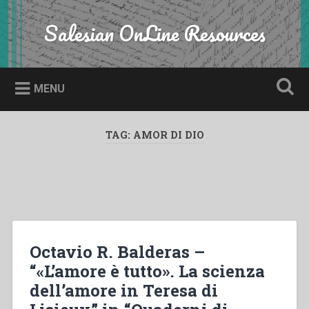
Skip
to
Salesian OnLine Resources
Search
content
MENU
TAG:
AMOR DI DIO
Octavio R. Balderas –
“«L’amore è tutto». La scienza
dell’amore in Teresa di