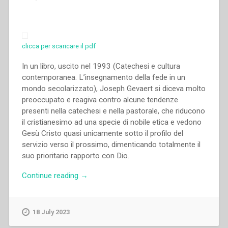
2.”
clicca per scaricare il pdf
In un libro, uscito nel 1993 (Catechesi e cultura
contemporanea. L’insegnamento della fede in un
mondo secolarizzato), Joseph Gevaert si diceva molto
preoccupato e reagiva contro alcune tendenze
presenti nella catechesi e nella pastorale, che riducono
il cristianesimo ad una specie di nobile etica e vedono
Gesù Cristo quasi unicamente sotto il profilo del
servizio verso il prossimo, dimenticando totalmente il
suo prioritario rapporto con Dio.
“Joseph
Continue reading
→
Gevaert
–
Venga
18 July 2023
il