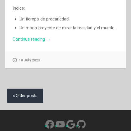
Indice:
Un tiempo de precariedad.
Un modo creyente de mirar la realidad y el mundo.
“Ángel
Continue reading
→
Fernández
Artime
–
18 July 2023
«Signos
y
portadores
del
Posts
amor
navigation
Older posts
de
Dios
a
los
Facebook
YouTube
Google
GitHub
jóvenes,
especialmente