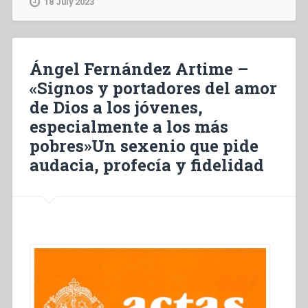
18 July 2023
formazione
intellettuale
nell’ambito
della
Ángel Fernández Artime –
formazione
«Signos y portadores del amor
salesiana”
de Dios a los jóvenes,
especialmente a los más
pobres»Un sexenio que pide
audacia, profecía y fidelidad