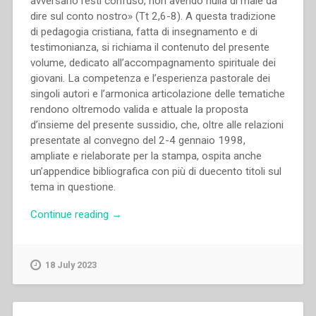
avversario resti confuso, non avendo nulla di male da
dire sul conto nostro» (Tt 2,6-8). A questa tradizione
di pedagogia cristiana, fatta di insegnamento e di
testimonianza, si richiama il contenuto del presente
volume, dedicato all’accompagnamento spirituale dei
giovani. La competenza e l’esperienza pastorale dei
singoli autori e l’armonica articolazione delle tematiche
rendono oltremodo valida e attuale la proposta
d’insieme del presente sussidio, che, oltre alle relazioni
presentate al convegno del 2-4 gennaio 1998,
ampliate e rielaborate per la stampa, ospita anche
un’appendice bibliografica con più di duecento titoli sul
tema in questione.
“Jesús
Continue reading
→
Manuel
García
–
18 July 2023
Accompagnare
i
giovani