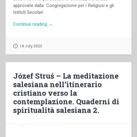
approvate dalla Congregazione per i Religiosi e gli
Istituti Secolari.
“María
Continue reading
→
Esther
Posada
–
18 July 2023
La
meditazione
nei
testi
Józef Struś – La meditazione
delle
salesiana nell’itinerario
costituzioni
cristiano verso la
delle
figlie
contemplazione. Quaderni di
di
spiritualità salesiana 2.
Maria
Ausiliatrice.
Quaderni
di