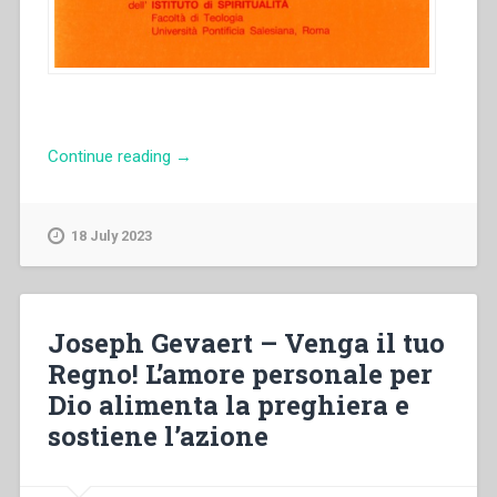
“Józef
Continue reading
→
Struś
–
La
18 July 2023
meditazione
salesiana
nell’itinerario
cristiano
Joseph Gevaert – Venga il tuo
verso
Regno! L’amore personale per
la
Dio alimenta la preghiera e
contemplazione.
Quaderni
sostiene l’azione
di
spiritualità
salesiana