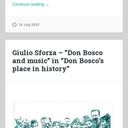
“Octavio
Continue reading
→
R.
Balderas
–
18 July 2023
“«L’amore
è
tutto».
La
Giulio Sforza – “Don Bosco
scienza
and music” in “Don Bosco’s
dell’amore
place in history”
in
Teresa
di
Lisieux”
in
“Quaderni
di
spiritualità
salesiana.
Nuova