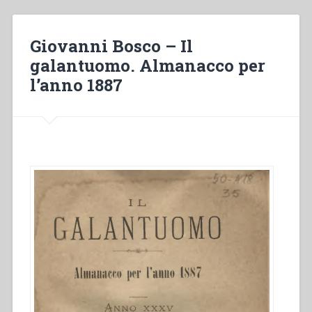
tuo
Regno!
L’amore
Giovanni Bosco – Il
personale
galantuomo. Almanacco per
per
l’anno 1887
Dio
alimenta
la
preghiera
e
sostiene
l’azione”