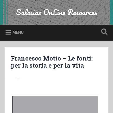
Skip
to
Salesian OnLine Resources
Search
content
MENU
Francesco Motto – Le fonti:
per la storia e per la vita