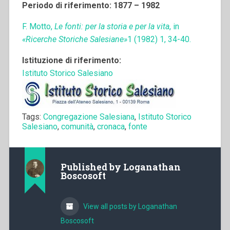
Periodo di riferimento: 1877 – 1982
F. Motto,
Le fonti: per la storia e per la vita
, in
«Ricerche Storiche Salesiane»
1 (1982) 1, 34-40.
Istituzione di riferimento:
Istituto Storico Salesiano
Tags:
Congregazione Salesiana
,
Istituto Storico
Salesiano
,
comunità
,
cronaca
,
fonte
Published by
Loganathan
Boscosoft
View all posts by Loganathan
Boscosoft