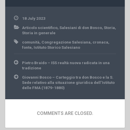
18 July 2023
Articolo scientifico
,
Salesiani di don Bosco
,
Storia
,
Storia in generale
comunità
,
Congregazione Salesiana
,
cronaca
,
fonte
,
Istituto Storico Salesiano
Post
Pietro Braido – ISS realtà nuova radicata in una
navigation
tradizione
Giovanni Bosco – Carteggio tra don Bosco e la S.
Sede relativo alla situazione giuridica dell’Istituto
delle FMA (1879-1880)
COMMENTS ARE CLOSED.