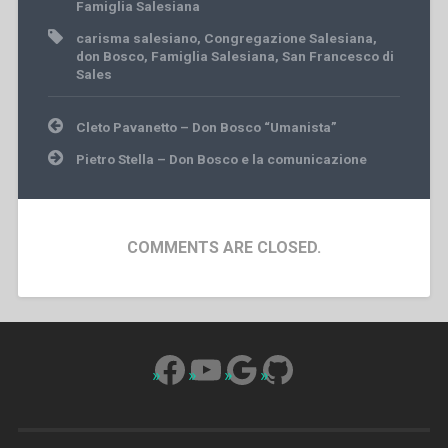
Famiglia Salesiana
carisma salesiano
,
Congregazione Salesiana
,
don Bosco
,
Famiglia Salesiana
,
San Francesco di
Sales
Post
Cleto Pavanetto – Don Bosco “Umanista”
navigation
Pietro Stella – Don Bosco e la comunicazione
COMMENTS ARE CLOSED.
Facebook
YouTube
Google
GitHub