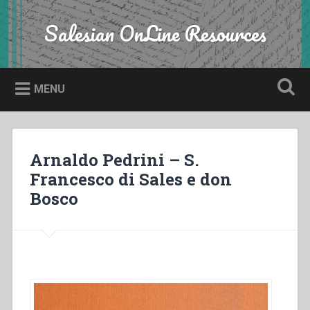
Skip
to
Salesian OnLine Resources
Search
content
MENU
Arnaldo Pedrini – S.
Francesco di Sales e don
Bosco