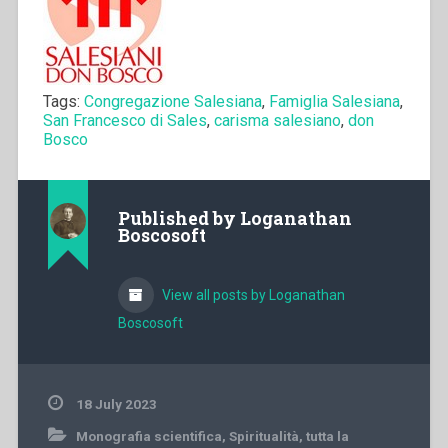
Tags:
Congregazione Salesiana
,
Famiglia Salesiana
,
San Francesco di Sales
,
carisma salesiano
,
don
Bosco
Published by
Loganathan
Boscosoft
View all posts by Loganathan
Boscosoft
18 July 2023
Monografia scientifica
,
Spiritualità
,
tutta la