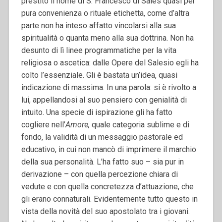
prestito il nome di S. Francesco di Sales quasi per
pura convenienza o rituale etichetta, come d’altra
parte non ha inteso affatto vincolarsi alla sua
spiritualità o quanta meno alla sua dottrina.
Non ha
desunto di lì linee programmatiche per la vita
religiosa o ascetica: dalle Opere del Salesio egli ha
colto l’essenziale. Gli è bastata un’idea, quasi
indicazione di massima. In una parola: si è rivolto a
lui, appellandosi al suo pensiero con genialità di
intuito. Una specie di ispirazione gli ha fatto
cogliere nell’
Amore,
quale categoria sublime e di
fondo, la validità di un messaggio pastorale ed
educativo, in cui non mancò di imprimere il marchio
della sua personalità. L’ha fatto suo – sia pur in
derivazione – con quella percezione chiara di
vedute e con quella concretezza d’attuazione, che
gli erano connaturali. Evidentemente tutto questo in
vista della novità del suo apostolato tra i giovani.