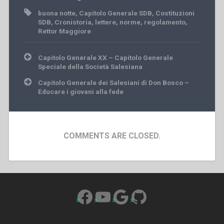
buona notte
,
Capitolo Generale SDB
,
Costituzioni
SDB
,
Cronistoria
,
lettere
,
norme
,
regolamento
,
Rettor Maggiore
Post
Capitolo Generale XX – Capitolo Generale
navigation
Speciale della Società Salesiana
Capitolo Generale dei Salesiani di Don Bosco –
Educare i giovani alla fede
COMMENTS ARE CLOSED.
Facebook
YouTube
Google
GitHub