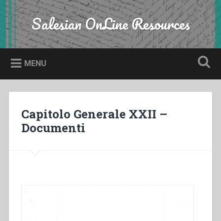
Skip
to
Salesian OnLine Resources
Search
content
MENU
Capitolo Generale XXII –
Documenti