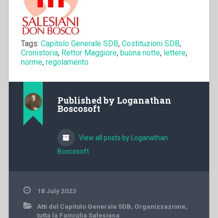
Tags:
Capitolo Generale SDB
,
Costituzioni SDB
,
Cronistoria
,
Rettor Maggiore
,
buona notte
,
lettere
,
norme
,
regolamento
Published by
Loganathan
Boscosoft
View all posts by Loganathan
Boscosoft
18 July 2023
Atti del Capitolo Generale SDB
,
Organizzazione
,
tutta la Famiglia Salesiana