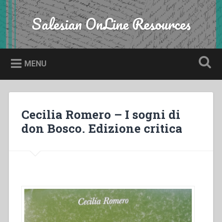
Skip
to
Salesian OnLine Resources
Search
content
MENU
Cecilia Romero – I sogni di
don Bosco. Edizione critica