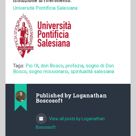
Istituzione di riferimento:
Università Pontificia Salesiana
Tags:
Pio IX
,
don Bosco
,
profezia
,
sogno di Don
Bosco
,
sogno missionario
,
spiritualità salesiana
Published by
Loganathan
Boscosoft
View all posts by Loganathan
Boscosoft