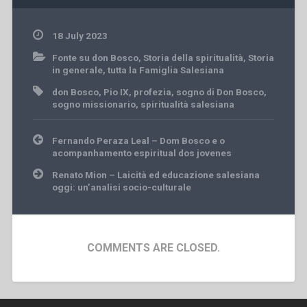
18 July 2023
Fonte su don Bosco
,
Storia della spiritualità
,
Storia
in generale
,
tutta la Famiglia Salesiana
don Bosco
,
Pio IX
,
profezia
,
sogno di Don Bosco
,
sogno missionario
,
spiritualità salesiana
Post
Fernando Peraza Leal – Dom Bosco e o
navigation
acompanhamento espiritual dos jovenes
Renato Mion – Laicità ed educazione salesiana
oggi: un’analisi socio-culturale
COMMENTS ARE CLOSED.