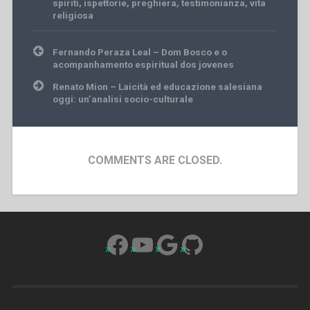
spiriti
,
ispettorie
,
preghiera
,
testimonianza
,
vita
religiosa
Post
Fernando Peraza Leal – Dom Bosco e o
navigation
acompanhamento espiritual dos jovenes
Renato Mion – Laicità ed educazione salesiana
oggi: un’analisi socio-culturale
COMMENTS ARE CLOSED.
Facebook
YouTube
Google
GitHub