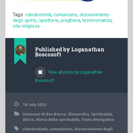
Tags:
clandestinità
,
comunismo
,
discernimento
degli spiriti
,
ispettorie
,
preghiera
,
testimonianza
,
vita religiosa
Published by
Loganathan
Boscosoft
View all posts by Loganathan
Boscosoft
18 July 2023
Salesiani di don Bosco
,
Slovacchia
,
Spiritualità
,
Storia
,
Storia della spiritualità
,
Testo divulgativo
clandestinità
,
comunismo
,
discernimento degli