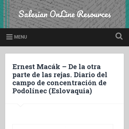
Skip
to
Salesian OnLine Resources
Search
content
MENU
Ernest Macák – De la otra
parte de las rejas. Diario del
campo de concentración de
Podolínec (Eslovaquia)