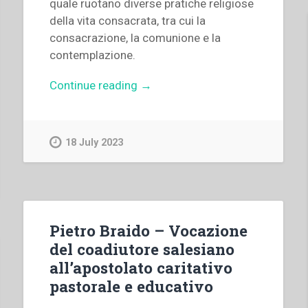
quale ruotano diverse pratiche religiose
della vita consacrata, tra cui la
consacrazione, la comunione e la
contemplazione.
“Paolo
Continue reading
→
Ripa
di
Meana
18 July 2023
–
“«L’Eucaristia
fa
la
Chiesa».
Pietro Braido – Vocazione
La
del coadiutore salesiano
vita
all’apostolato caritativo
consacrata
pastorale e educativo
si