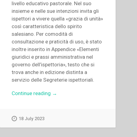
livello educativo pastorale. Nel suo
insieme e nelle sue intenzioni invita gli
ispettori a vivere quella «grazia di unità»
così caratteristica dello spirito
salesiano. Per comodità di
consultazione e praticità di uso, è stato
inoltre inserito in Appendice «Elementi
giuridici e prassi amministrativa nel
governo dell’ispettoria», testo che si
trova anche in edizione distinta a
servizio delle Segreterie ispettoriali.
“Egidio
Continue reading
→
Viganò
–
L’ispettore
18 July 2023
salesiano.
Un