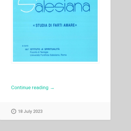
“Rik
Continue reading
→
Biesmans
–
La
18 July 2023
”
lettera
da