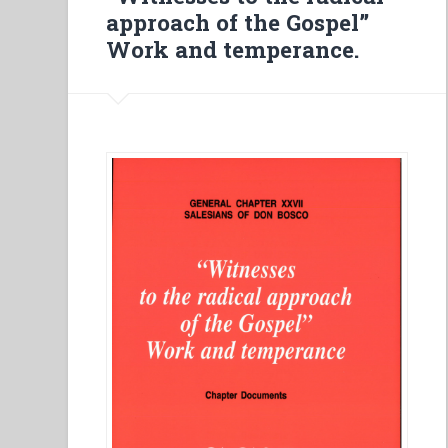
Shrine
approach of the Gospel”
(1929-
Work and temperance.
1939)”