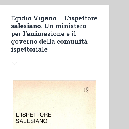
Roma”
in
Egidio Viganò – L’ispettore
”
salesiano. Un ministero
Quaderni
per l’animazione e il
di
governo della comunità
spiritualità
ispettoriale
salesiana
8″.”