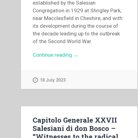
established by the Salesian
Congregation in 1929 at Shrigley Park,
near Macclesfield in Cheshire, and with
its development during the course of
the decade leading up to the outbreak
of the Second World War.
“Peter
Continue reading
→
Roebuck
–
The
18 July 2023
Foundation
Decade
at
Shrigley.
Seminary,
Capitolo Generale XXVII
Church
Salesiani di don Bosco –
&
“Witnesses to the radical