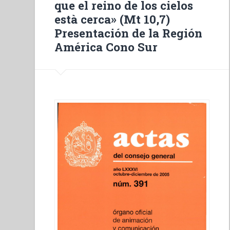
que el reino de los cielos
approach
està cerca» (Mt 10,7)
of
Presentación de la Región
the
América Cono Sur
Gospel”
Work
and
temperance.”