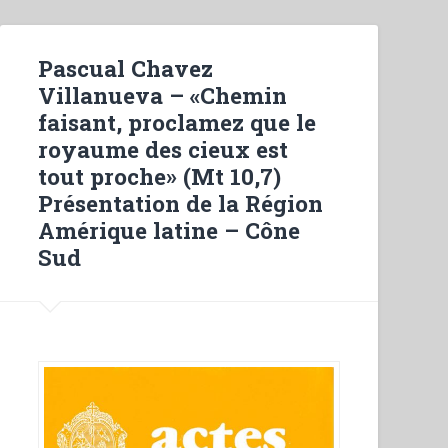
ministero
per
l’animazione
Pascual Chavez
e
Villanueva – «Chemin
il
faisant, proclamez que le
governo
royaume des cieux est
della
tout proche» (Mt 10,7)
comunità
Présentation de la Région
ispettoriale”
Amérique latine – Cône
Sud