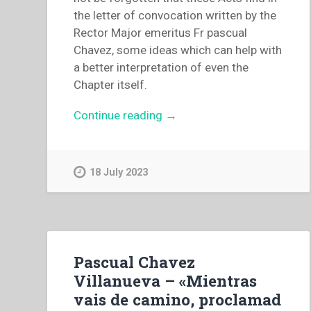
the letter of convocation written by the
Rector Major emeritus Fr pascual
Chavez, some ideas which can help with
a better interpretation of even the
Chapter itself.
“Capitolo
Continue reading
→
Generale
XXVII
Salesiani
18 July 2023
di
don
Bosco
–
“Witnesses
Pascual Chavez
to
Villanueva – «Mientras
the
vais de camino, proclamad
radical