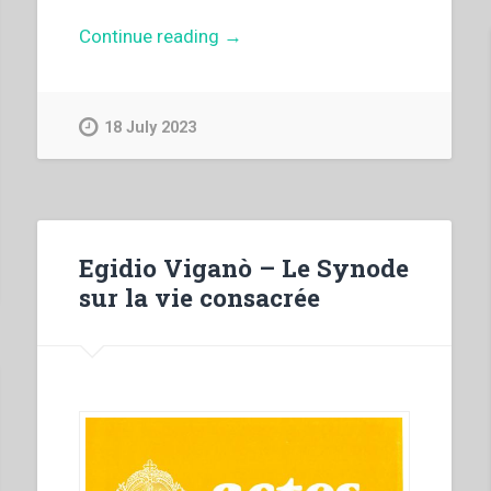
“Pietro
Continue reading
→
Braido
–
Vocazione
18 July 2023
del
coadiutore
salesiano
all’apostolato
caritativo
Egidio Viganò – Le Synode
pastorale
sur la vie consacrée
e
educativo”