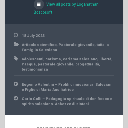
View all posts by Loganathan
Boscosoft
18 July 2023
Articolo scientifico
,
Pastorale giovanile
,
tutta la
Famiglia Salesiana
adolescenti
,
carisma
,
carisma salesiano
,
libertà
,
Pasqua
,
pastorale giovanile
,
progettualità
,
testimonianza
Post
Eugenio Valentini – Profili di missionari Salesiani
navigation
e Figlie di Maria Ausiliatrice
Carlo Colli – Pedagogia spirituale di don Bosco e
spirito salesiano. Abbozzo di sintesi