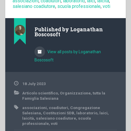
associazioni
,
coadiutori
,
laboratorio
,
laici
,
laicità
,
salesiano coadiutore
,
scuola professionale
,
voti
Published by
Loganathan
Boscosoft
View all posts by Loganathan
Boscosoft
18 July 2023
Articolo scientifico
,
Organizzazione
,
tutta la
Famiglia Salesiana
associazioni
,
coadiutori
,
Congregazione
Salesiana
,
Costituzioni SDB
,
laboratorio
,
laici
,
laicità
,
salesiano coadiutore
,
scuola
professionale
,
voti