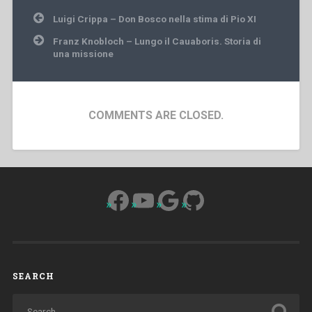
Post
Luigi Crippa – Don Bosco nella stima di Pio XI
navigation
Franz Knobloch – Lungo il Cauaboris. Storia di
una missione
COMMENTS ARE CLOSED.
Facebook
YouTube
Google
GitHub
SEARCH