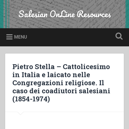
Skip
to
Salesian OnLine Resources
Search
content
MENU
Pietro Stella – Cattolicesimo
in Italia e laicato nelle
Congregazioni religiose. Il
caso dei coadiutori salesiani
(1854-1974)