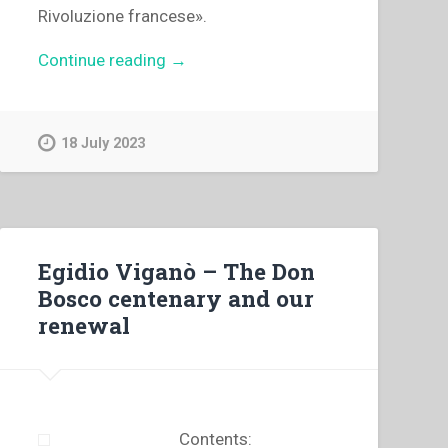
Rivoluzione francese».
“Pietro
Continue reading
→
Braido
–
Libertà
18 July 2023
uguaglianza
laicità
nei
progetti
scolastici
Egidio Viganò – The Don
della
Bosco centenary and our
rivoluzione
renewal
francese”
Contents: