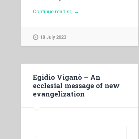
“Pier
Continue reading
→
Luigi
Cameroni
–
18 July 2023
“La
santità
salesiana
nella
storia.
Egidio Viganò – An
Aspetti
ecclesial message of new
emergenti
evangelization
nei
processi
di
beatificazione
dei
Salesiani