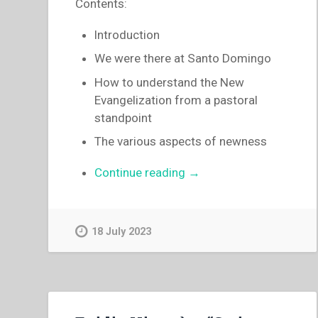
Contents:
Congresso
internazionale
lntroduction
di
We were there at Santo Domingo
Storia
Salesiana
How to understand the New
Roma,
Evangelization from a pastoral
19-
standpoint
23
The various aspects of newness
novembre
2014””
“Egidio
Continue reading
→
Viganò
–
An
18 July 2023
ecclesial
message
of
new
evangelization”