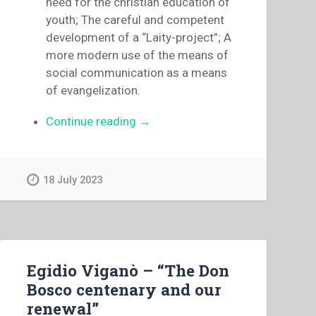
need for the christian education of
youth; The careful and competent
development of a “Laity-project”; A
more modern use of the means of
social communication as a means
of evangelization.
“Egidio
Continue reading
→
Viganò
–
The
18 July 2023
Don
Bosco
centenary
and
our
Egidio Viganò – “The Don
renewal”
Bosco centenary and our
renewal”