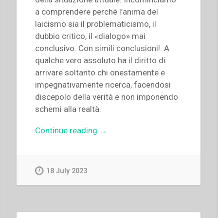
a comprendere perchè l’anima del
laicismo sia il problematicismo, il
dubbio critico, il «dialogo» mai
conclusivo. Con simili conclusioni!. A
qualche vero assoluto ha il diritto di
arrivare soltanto chi onestamente e
impegnativamente ricerca, facendosi
discepolo della verità e non imponendo
schemi alla realtà.
“Pietro
Continue reading
→
Braido
–
Giustizia
18 July 2023
è
fatta”