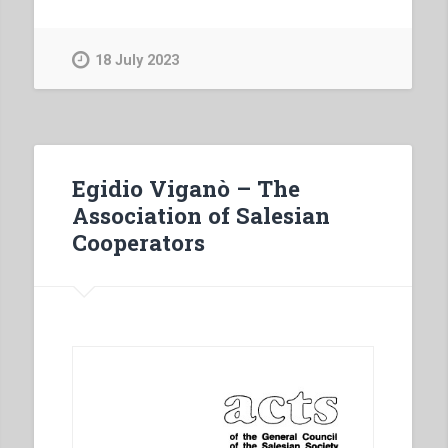
Braido
–
La
18 July 2023
prassi
di
Don
Bosco
e
Egidio Viganò – The
il
Association of Salesian
sistema
Cooperators
preventivo.
L’orizzonte
storico”