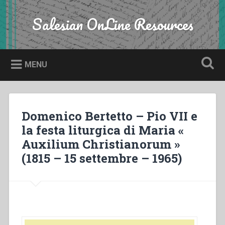
Skip
to
Salesian OnLine Resources
Search
content
MENU
Domenico Bertetto – Pio VII e
la festa liturgica di Maria «
Auxilium Christianorum »
(1815 – 15 settembre – 1965)