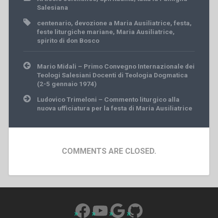
Salesiana
centenario
,
devozione a Maria Ausiliatrice
,
festa
,
feste liturgiche mariane
,
Maria Ausiliatrice
,
spirito di don Bosco
Post
Mario Midali – Primo Convegno Internazionale dei
navigation
Teologi Salesiani Docenti di Teologia Dogmatica
(2-5 gennaio 1974)
Ludovico Trimeloni – Commento liturgico alla
nuova ufficiatura per la festa di Maria Ausiliatrice
COMMENTS ARE CLOSED.
Facebook
YouTube
Google
GitHub