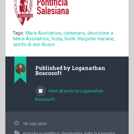
Tags:
Maria Ausiliatrice
,
centenario
,
devozione a
Maria Ausiliatrice
,
festa
,
feste liturgiche mariane
,
spirito di don Bosco
Published by
Loganathan
Boscosoft
View all posts by Loganathan
Boscosoft
18 July 2023
Articolo scientifico
,
Spiritualità
,
tutta la Famiglia