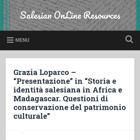
Skip
to
Salesian OnLine Resources
Search
content
MENU
Grazia Loparco –
“Presentazione” in “Storia e
identità salesiana in Africa e
Madagascar. Questioni di
conservazione del patrimonio
culturale”