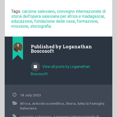
Tags:
carisma salesiano
,
convegno internazionale di
storia dell'opera salesiana per africa e madagascar
,
educazione
,
fondazione delle case
,
formazione
,
missione
,
storiografia
Published by
Loganathan
Boscosoft
View all posts by Loganathan
Boscosoft
18 July 2023
Africa
,
Articolo scientifico
,
Storia
,
tutta la Famiglia
Salesiana
carisma salesiano
,
convegno internazionale di