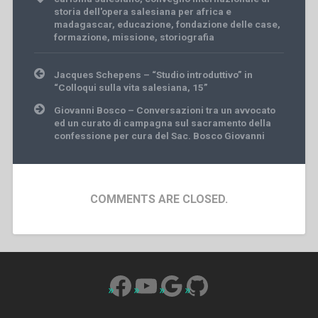
storia dell'opera salesiana per africa e
madagascar
,
educazione
,
fondazione delle case
,
formazione
,
missione
,
storiografia
Post
Jacques Schepens – “Studio introduttivo” in
navigation
“Colloqui sulla vita salesiana, 15”
Giovanni Bosco – Conversazioni tra un avvocato
ed un curato di campagna sul sacramento della
confessione per cura del Sac. Bosco Giovanni
COMMENTS ARE CLOSED.
Facebook
YouTube
Google
GitHub