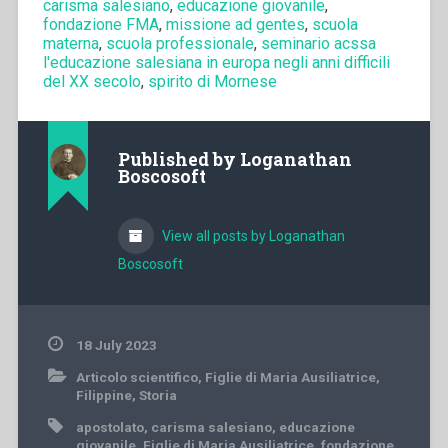
carisma salesiano
,
educazione giovanile
,
fondazione FMA
,
missione ad gentes
,
scuola
materna
,
scuola professionale
,
seminario acssa
l'educazione salesiana in europa negli anni difficili
del XX secolo
,
spirito di Mornese
Published by
Loganathan
Boscosoft
View all posts by Loganathan
Boscosoft
18 July 2023
Articolo scientifico
,
Figlie di Maria Ausiliatrice
,
Filippine
,
Storia
apostolato
,
carisma salesiano
,
educazione
giovanile
,
Figlie di Maria Ausiliatrice
,
fondazione