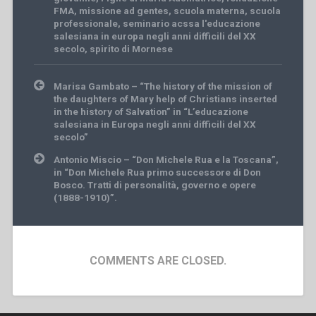
FMA
,
missione ad gentes
,
scuola materna
,
scuola
professionale
,
seminario acssa l'educazione
salesiana in europa negli anni difficili del XX
secolo
,
spirito di Mornese
Post
Marisa Gambato – “The history of the mission of
navigation
the daughters of Mary help of Christians inserted
in the history of Salvation” in “L’educazione
salesiana in Europa negli anni difficili del XX
secolo”
Antonio Miscio – “Don Michele Rua e la Toscana”,
in “Don Michele Rua primo successore di Don
Bosco. Tratti di personalità, governo e opere
(1888-1910)”.
COMMENTS ARE CLOSED.