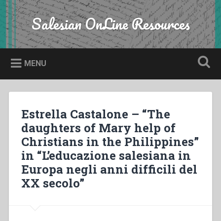
Skip
to
Salesian OnLine Resources
Search
content
MENU
Estrella Castalone – “The
daughters of Mary help of
Christians in the Philippines”
in “L’educazione salesiana in
Europa negli anni difficili del
XX secolo”