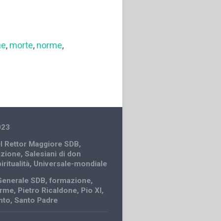
ne
,
morte
,
norme
,
023
el Rettor Maggiore SDB
,
azione
,
Salesiani di don
iritualità
,
Universale-mondiale
Generale SDB
,
formazione
,
rme
,
Pietro Ricaldone
,
Pio XI
,
nto
,
Santo Padre