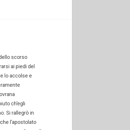
 dello scorso
arsi ai piedi del
he lo accolse e
veramente
sovrana
uto ch’egli
. Si rallegrò in
 che l’apostolato