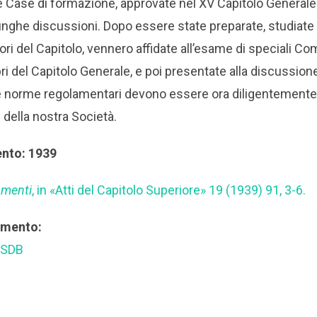
e Case di formazione, approvate nel XV Capitolo General
lunghe discussioni. Dopo essere state preparate, studiat
iori del Capitolo, vennero affidate all’esame di speciali C
del Capitolo Generale, e poi presentate alla discussione 
norme regolamentari devono essere ora diligentemente pr
della nostra Società.
ento: 1939
amenti
, in «Atti del Capitolo Superiore» 19 (1939) 91, 3-6.
rimento:
 SDB