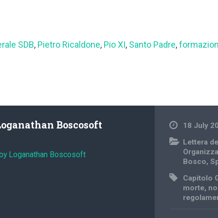
erale SDB
,
Pietro Ricaldone
,
Pio XI
,
Santo Padre
,
formazio
Loganathan Boscosoft
18 July 2
Lettera d
Organizz
 by Loganathan Boscosoft
Bosco
,
Sp
Capitolo 
morte
,
no
regolame