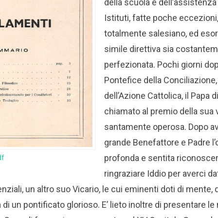
della scuola e dell’assistenza
Istituti, fatte poche eccezion
totalmente salesiano, ed esor
simile direttiva sia costante
perfezionata. Pochi giorni dop
Pontefice della Conciliazione,
dell’Azione Cattolica, il Papa 
chiamato al premio della sua v
santamente operosa.
Dopo ave
grande Benefattore e Padre l’
profonda e sentita riconosce
df
ringraziare Iddio per averci da
iali, un altro suo Vicario, le cui eminenti doti di mente, d
di un pontificato glorioso. E’ lieto inoltre di presentare l