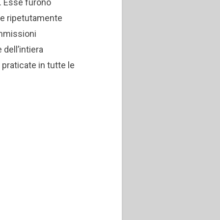
e. Esse furono
e e ripetutamente
ommissioni
dell’intiera
aticate in tutte le