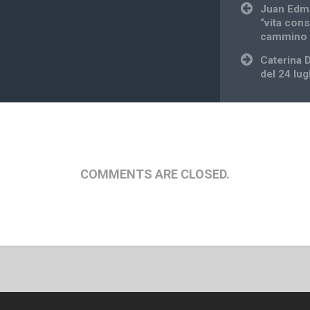
Post
Juan Edm
navigation
“vita cons
cammino 
Caterina 
del 24 lug
COMMENTS ARE CLOSED.