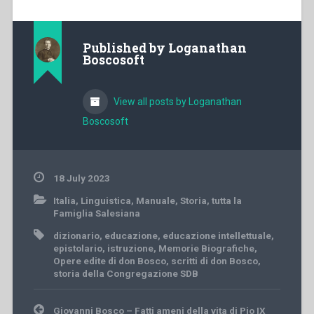
Published by
Loganathan
Boscosoft
View all posts by Loganathan
Boscosoft
18 July 2023
Italia
,
Linguistica
,
Manuale
,
Storia
,
tutta la
Famiglia Salesiana
dizionario
,
educazione
,
educazione intellettuale
,
epistolario
,
istruzione
,
Memorie Biografiche
,
Opere edite di don Bosco
,
scritti di don Bosco
,
storia della Congregazione SDB
Post
Giovanni Bosco – Fatti ameni della vita di Pio IX