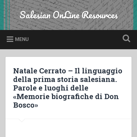
Skip
to
Salesian OnLine Resources
Search
content
MENU
Natale Cerrato – Il linguaggio
della prima storia salesiana.
Parole e luoghi delle
«Memorie biografiche di Don
Bosco»