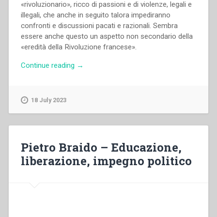
«rivoluzionario», ricco di passioni e di violenze, legali e
illegali, che anche in seguito talora impediranno
confronti e discussioni pacati e razionali. Sembra
essere anche questo un aspetto non secondario della
«eredità della Rivoluzione francese».
“Pietro
Continue reading
→
Braido
–
Libertà
18 July 2023
uguaglianza
laicità
nei
progetti
Pietro Braido – Educazione,
scolastici
liberazione, impegno politico
della
rivoluzione
francese”