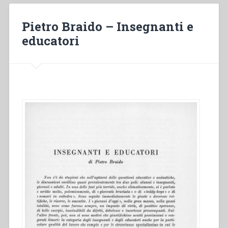
la
scuola
Pietro Braido – Insegnanti e
moderna”
educatori