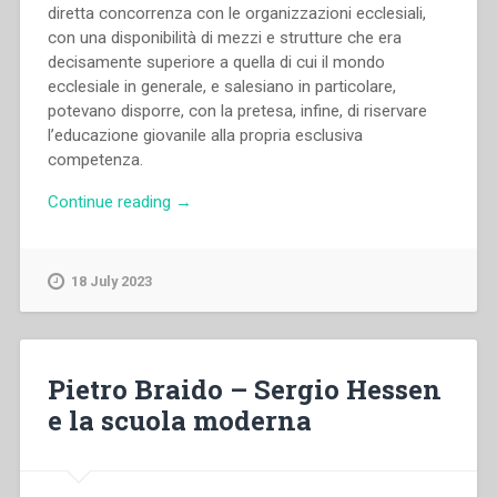
diretta concorrenza con le organizzazioni ecclesiali,
con una disponibilità di mezzi e strutture che era
decisamente superiore a quella di cui il mondo
ecclesiale in generale, e salesiano in particolare,
potevano disporre, con la pretesa, infine, di riservare
l’educazione giovanile alla propria esclusiva
competenza.
“Silvano
Continue reading
→
Oni
–
“Salesiani
18 July 2023
e
l’educazione
dei
giovani
Pietro Braido – Sergio Hessen
durante
e la scuola moderna
il
periodo
del
fascismo”