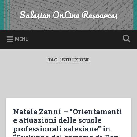
Skip
to
Salesian OnLine Resources
Search
content
MENU
TAG:
ISTRUZIONE
Natale Zanni – “Orientamenti
e attuazioni delle scuole
professionali salesiane” in