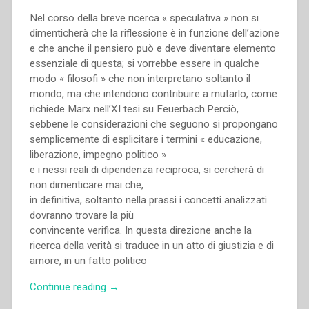
Nel corso della breve ricerca « speculativa » non si
dimenticherà che la riflessione è in funzione dell’azione
e che anche il pensiero può e deve diventare elemento
essenziale di questa; si vorrebbe essere in qualche
modo « filosofi » che non interpretano soltanto il
mondo, ma che intendono contribuire a mutarlo, come
richiede Marx nell’XI tesi su Feuerbach.Perciò,
sebbene le considerazioni che seguono si propongano
semplicemente di esplicitare i termini « educazione,
liberazione, impegno politico »
e i nessi reali di dipendenza reciproca, si cercherà di
non dimenticare mai che,
in definitiva, soltanto nella prassi i concetti analizzati
dovranno trovare la più
convincente verifica. In questa direzione anche la
ricerca della verità si traduce in un atto di giustizia e di
amore, in un fatto politico
“Pietro
Continue reading
→
Braido