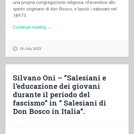
una propria congregazione religiosa, rifacendosi allo
spirito originario di don Bosco, e lasciò i salesiani nel
18973.
“Waldemar
Continue reading
→
Witold
Żurek
–
18 July 2023
“Le
scuole
salesiane
tra
Silvano Oni – “Salesiani e
le
l’educazione dei giovani
due
durante il periodo del
guerre
mondiali
fascismo” in ” Salesiani di
come
Don Bosco in Italia”.
risposta
ai
bisogni
del