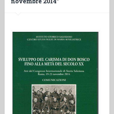
novembre 2014”
in
Italia.
150
anni
di
Educazione””