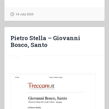
Braido
–
Una
18 July 2023
politica
della
gioventù”
Pietro Stella – Giovanni
Bosco, Santo