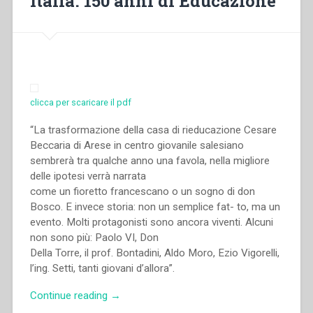
Italia. 150 anni di Educazione”
Don
Bosco
fino
alla
metà
del
clicca per scaricare il pdf
secolo
XX.
“La trasformazione della casa di rieducazione Cesare
Atti
Beccaria di Arese in centro giovanile salesiano
del
sembrerà tra qualche anno una favola, nella migliore
Congresso
delle ipotesi verrà narrata
internazionale
come un fioretto francescano o un sogno di don
di
Bosco. E invece storia: non un semplice fat- to, ma un
Storia
evento. Molti protagonisti sono ancora viventi. Alcuni
Salesiana
non sono più: Paolo VI, Don
Roma,
Della Torre, il prof. Bontadini, Aldo Moro, Ezio Vigorelli,
19-
l’ing. Setti, tanti giovani d’allora”.
23
novembre
“Vittorio
Continue reading
→
2014””
Chiari