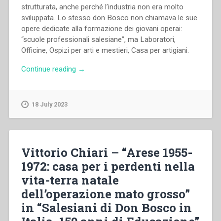
strutturata, anche perché l’industria non era molto
sviluppata. Lo stesso don Bosco non chiamava le sue
opere dedicate alla formazione dei giovani operai:
“scuole professionali salesiane”, ma Laboratori,
Officine, Ospizi per arti e mestieri, Casa per artigiani.
“Natale
Continue reading
→
Zanni
–
“Orientamenti
18 July 2023
e
attuazioni
delle
scuole
Vittorio Chiari – “Arese 1955-
professionali
1972: casa per i perdenti nella
salesiane”
vita-terra natale
in
“Sviluppo
dell’operazione mato grosso”
del
in “Salesiani di Don Bosco in
carisma
di