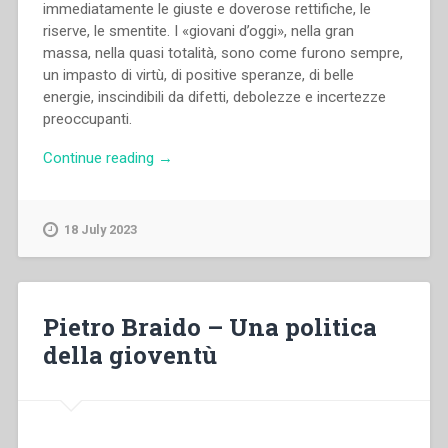
immediatamente le giuste e doverose rettifiche, le
riserve, le smentite. I «giovani d’oggi», nella gran
massa, nella quasi totalità, sono come furono sempre,
un impasto di virtù, di positive speranze, di belle
energie, inscindibili da difetti, debolezze e incertezze
preoccupanti.
“Pietro
Continue reading
→
Braido
–
Insegnanti
18 July 2023
e
educatori”
Pietro Braido – Una politica
della gioventù