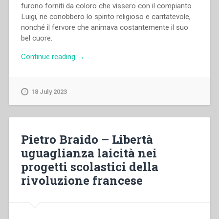
furono forniti da coloro che vissero con il compianto
Luigi, ne conobbero lo spirito religioso e caritatevole,
nonché il fervore che animava costantemente il suo
bel cuore.
“Giovanni
Continue reading
→
Bosco
–
Luigi
18 July 2023
Colle”
Pietro Braido – Libertà
uguaglianza laicità nei
progetti scolastici della
rivoluzione francese