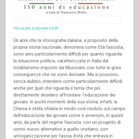
del
secolo
XX.
Atti
clicca per scaricare il pdf
del
Congresso
Gli anni che la storiografia italiana, a proposito della
internazionale
propria storia nazionale, denomina come Età fascista,
di
sono anni particolarmente difficili per quanto riguarda
Storia
la situazione politica, caratterizzata in Italia dal
Salesiana
totalitarismo imposto da Mussolini, con tutte le gravi
Roma,
conseguenze che ne sono derivate. Ma si possono,
19-
senza dubbio, intendere come particolarmente difficili
23
anche per quel che riguarda il tema che più
novembre
direttamente desidero affrontare: l’educazione dei
2014””
giovani. In pochi momenti della sua storia, infatti, la
Chiesa è stata sfidata in modo così risoluto sul campo
dell’educazione dei giovani come è avvenuto, in questi
anni, da parte del regime fascista: con un progetto di
uomo nuovo alternativo a quello cristiano, con
un’organizzazione per fascia d’età che entrava in