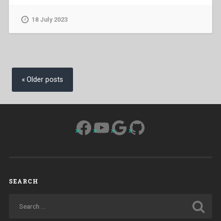
–
Educazione,
18 July 2023
liberazione,
impegno
politico”
Posts
navigation
Older posts
Facebook
YouTube
Google
GitHub
SEARCH