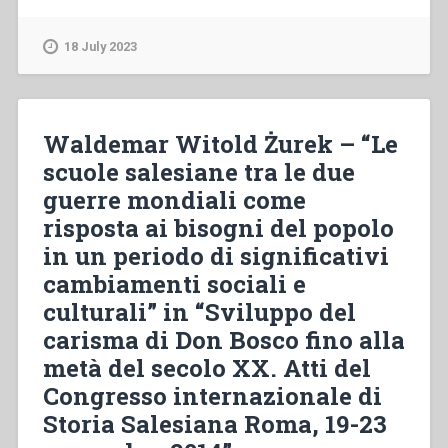
–
“Arese
18 July 2023
1955-
1972:
casa
per
Waldemar Witold Żurek – “Le
i
scuole salesiane tra le due
perdenti
guerre mondiali come
nella
vita-
risposta ai bisogni del popolo
terra
in un periodo di significativi
natale
cambiamenti sociali e
dell’operazione
mato
culturali” in “Sviluppo del
grosso”
carisma di Don Bosco fino alla
in
metà del secolo XX. Atti del
“Salesiani
Congresso internazionale di
di
Don
Storia Salesiana Roma, 19-23
Bosco