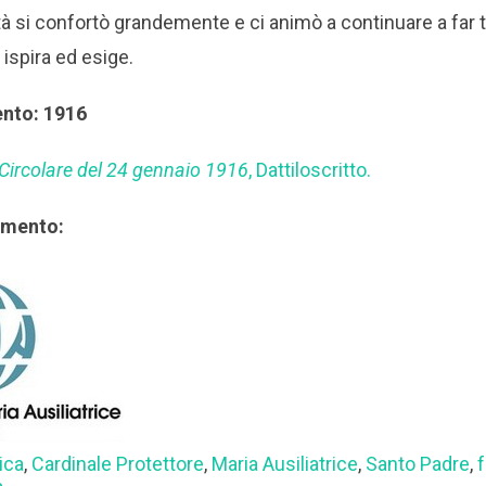
tà si confortò grandemente e ci animò a continuare a far tu
spira ed esige.
ento: 1916
 Circolare del 24 gennaio 1916
, Dattiloscritto.
rimento:
ica
,
Cardinale Protettore
,
Maria Ausiliatrice
,
Santo Padre
,