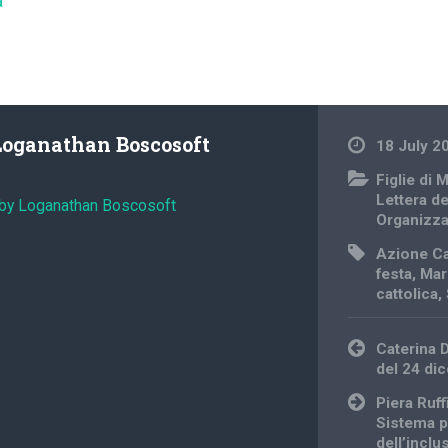
à
Loganathan Boscosoft
18 July 2
Figlie di 
Lettera d
 by Loganathan Boscosoft
Organizz
Azione Ca
festa
,
Mar
cattolica
,
Post
Caterina 
navigation
del 24 di
Piera Ruff
Sistema p
dell’inclu