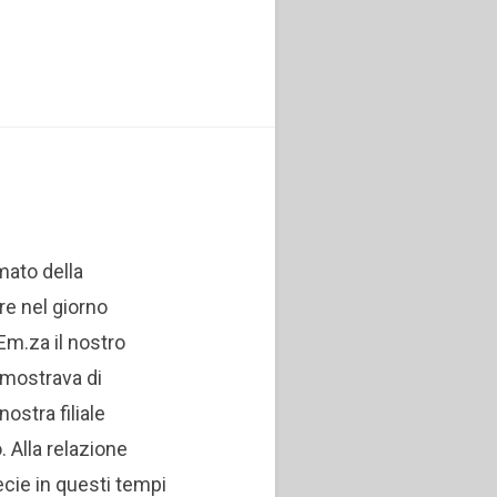
mato della
re nel giorno
m.za il nostro
imostrava di
ostra filiale
o.
Alla relazione
pecie in questi tempi