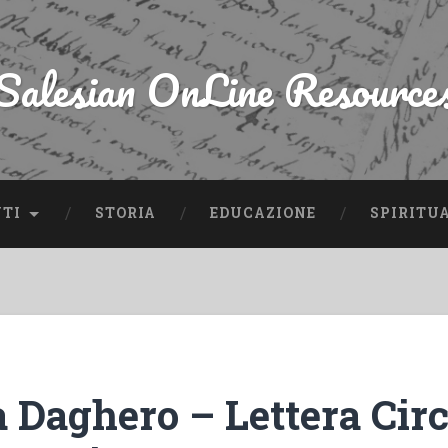
Salesian OnLine Resource
NTI
STORIA
EDUCAZIONE
SPIRITU
a Daghero – Lettera Cir