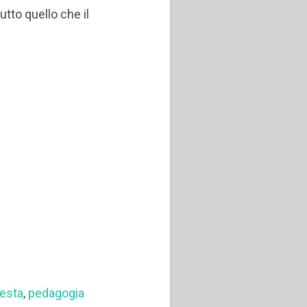
tto quello che il
festa
,
pedagogia