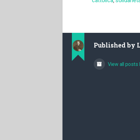
cattolica
,
solidariet
Published by
View all posts