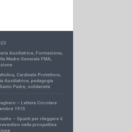
023
Maria Ausiliatrice
,
Formazione
,
ella Madre Generale FMA
,
azione
ttolica
,
Cardinale Protettore
,
ia Ausiliatrice
,
pedagogia
Santo Padre
,
solidarietà
Daghero – Lettera Circolare
cembre 1915
inatto – Spunti per rileggere il
reventivo nella prospettiva
sione