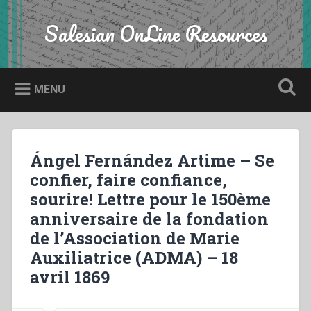
Skip
to
Salesian OnLine Resources
Search
content
MENU
Ángel Fernández Artime – Se
confier, faire confiance,
sourire! Lettre pour le 150ème
anniversaire de la fondation
de l’Association de Marie
Auxiliatrice (ADMA) – 18
avril 1869