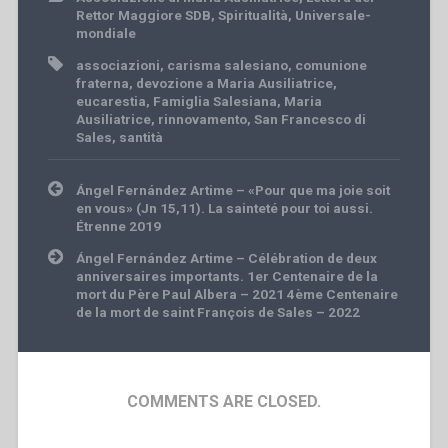
Rettor Maggiore SDB
,
Spiritualità
,
Universale-
mondiale
associazioni
,
carisma salesiano
,
comunione
fraterna
,
devozione a Maria Ausiliatrice
,
eucarestia
,
Famiglia Salesiana
,
Maria
Ausiliatrice
,
rinnovamento
,
San Francesco di
Sales
,
santità
Post
Ángel Fernández Artime – «Pour que ma joie soit
navigation
en vous» (Jn 15,11). La sainteté pour toi aussi.
Étrenne 2019
Ángel Fernández Artime – Célébration de deux
anniversaires importants. 1er Centenaire de la
mort du Père Paul Albera – 2021 4ème Centenaire
de la mort de saint François de Sales – 2022
COMMENTS ARE CLOSED.