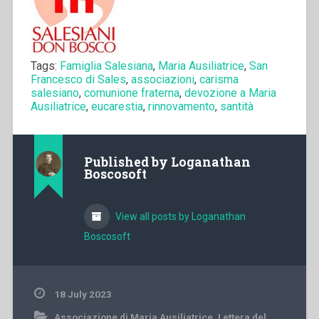
Tags:
Famiglia Salesiana
,
Maria Ausiliatrice
,
San
Francesco di Sales
,
associazioni
,
carisma
salesiano
,
comunione fraterna
,
devozione a Maria
Ausiliatrice
,
eucarestia
,
rinnovamento
,
santità
Published by
Loganathan
Boscosoft
View all posts by Loganathan
Boscosoft
18 July 2023
Associazione di Maria Ausiliatrice
,
Lettera del