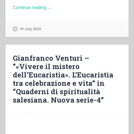
“Paolo
Continue reading
→
Ripa
di
Meana
18 July 2023
–
“«L’Eucaristia
fa
la
Gianfranco Venturi –
Chiesa».
“«Vivere il mistero
La
dell’Eucaristia». L’Eucaristia
vita
consacrata
tra celebrazione e vita” in
si
“Quaderni di spiritualità
alimenta
salesiana. Nuova serie-4”
ed
esprime
nell’
Eucaristia”
in
“quaderni