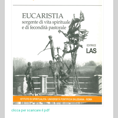
4””
clicca per scaricare il pdf