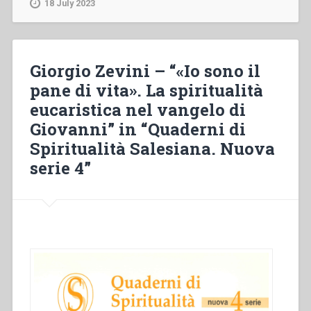
18 July 2023
la
mia
vita»
Triduo
Giorgio Zevini – “«Io sono il
pasquale
pane di vita». La spiritualità
e
eucaristica nel vangelo di
dono
eucaristico”
Giovanni” in “Quaderni di
Spiritualità Salesiana. Nuova
serie 4”