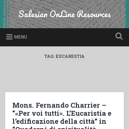
Skip
to
Salesian OnLine Resources
Search
content
MENU
TAG:
EUCARESTIA
Mons. Fernando Charrier –
“«Per voi tutti». L’Eucaristia e
l’edificazione della città” in