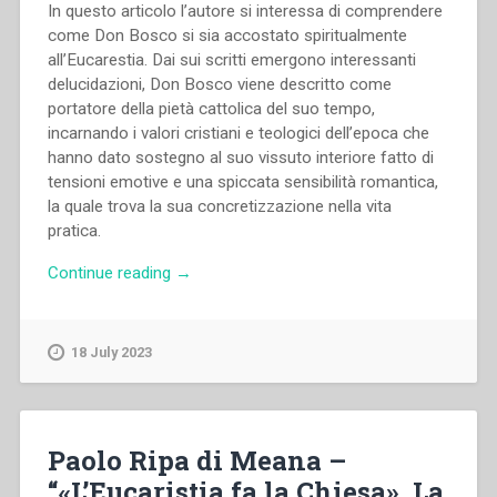
In questo articolo l’autore si interessa di comprendere
come Don Bosco si sia accostato spiritualmente
all’Eucarestia. Dai sui scritti emergono interessanti
delucidazioni, Don Bosco viene descritto come
portatore della pietà cattolica del suo tempo,
incarnando i valori cristiani e teologici dell’epoca che
hanno dato sostegno al suo vissuto interiore fatto di
tensioni emotive e una spiccata sensibilità romantica,
la quale trova la sua concretizzazione nella vita
pratica.
“Aldo
Continue reading
→
Giraudo
–
“«Sono
18 July 2023
convinta
che
Dio
abbia
Paolo Ripa di Meana –
veramente
“«L’Eucaristia fa la Chiesa». La
preso