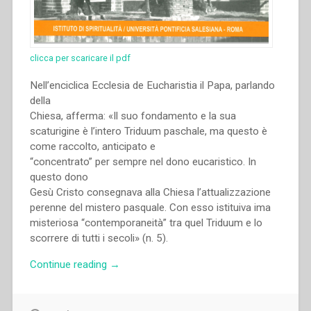
clicca per scaricare il pdf
Nell’enciclica Ecclesia de Eucharistia il Papa, parlando
della
Chiesa, afferma: «Il suo fondamento e la sua
scaturigine è l’intero Triduum paschale, ma questo è
come raccolto, anticipato e
“concentrato” per sempre nel dono eucaristico. In
questo dono
Gesù Cristo consegnava alla Chiesa l’attualizzazione
perenne del mistero pasquale. Con esso istituiva ima
misteriosa “contemporaneità” tra quel Triduum e lo
scorrere di tutti i secoli» (n. 5).
“Andrea
Continue reading
→
Bozzolo
–
«Offro