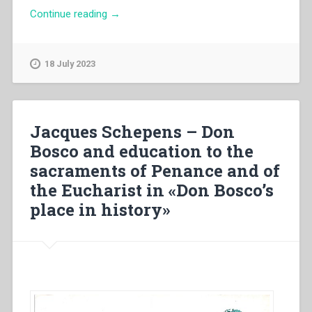
“Giorgio
Continue reading
→
Zevini
–
“«Io
18 July 2023
sono
il
pane
di
Jacques Schepens – Don
vita».
Bosco and education to the
La
sacraments of Penance and of
spiritualità
eucaristica
the Eucharist in «Don Bosco’s
nel
place in history»
vangelo
di
Giovanni”
in
“Quaderni
di
Spiritualità