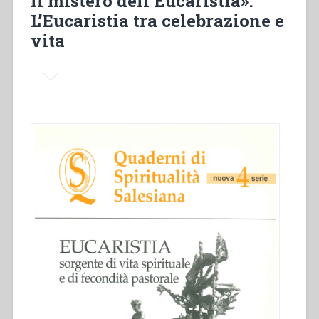
il mistero dell’Eucaristia».
celebrazione
L’Eucaristia tra celebrazione e
e
vita”
vita
in
“Quaderni
di
spiritualità
salesiana.
Nuova
serie-
4””