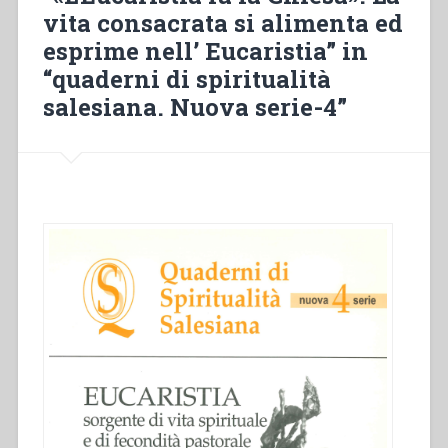
vita consacrata si alimenta ed
possesso
del
esprime nell’ Eucaristia” in
tuo
“quaderni di spiritualità
cuore».
salesiana. Nuova serie-4”
Spiritualità
eucaristica
e
vita
virtuosa
nella
prospettiva
di
don
Bosco”
in
“Quaderni
di
spiritualità
salesiana.
Nuova