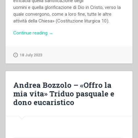
efficacia quella santificazione degli
uomini e quella glorificazione di Dio in Cristo, verso la
quale convergono, come a loro fine, tutte le altre
attività della Chiesa» (Costituzione liturgica 10).
“Gianfranco
Continue reading
→
Venturi
–
«Vivere
18 July 2023
il
mistero
dell’Eucaristia».
L’Eucaristia
Andrea Bozzolo – «Offro la
tra
mia vita» Triduo pasquale e
celebrazione
dono eucaristico
e
vita”