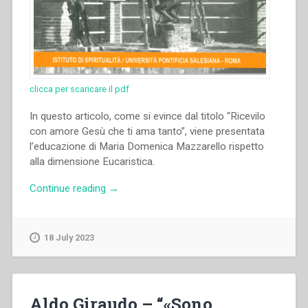
clicca per scaricare il pdf
In questo articolo, come si evince dal titolo “Ricevilo
con amore Gesù che ti ama tanto”, viene presentata
l’educazione di Maria Domenica Mazzarello rispetto
alla dimensione Eucaristica.
“Piera
Continue reading
→
Cavaglià
–
“«Ricevilo
18 July 2023
con
amore
Gesù
che
Aldo Giraudo – “«Sono