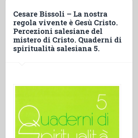
l’animazione
nella
Cesare Bissoli – La nostra
vita
regola vivente è Gesù Cristo.
salesiana.
Percezioni salesiane del
Quaderni
di
mistero di Cristo. Quaderni di
spiritualità
spiritualità salesiana 5.
salesiana
5.”