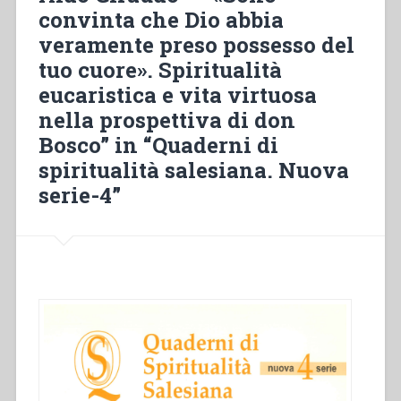
ti
convinta che Dio abbia
ama
veramente preso possesso del
tanto».
La
tuo cuore». Spiritualità
dimensione
eucaristica e vita virtuosa
eucaristica
nella prospettiva di don
della
spiritualità
Bosco” in “Quaderni di
educativa
spiritualità salesiana. Nuova
di
serie-4”
santa
Maria
Domenica
Mazzarello”
in
“Quaderni
di
spiritualità
salesiana.
Nuova
serie-