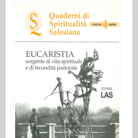
di
spiritualità
salesiana.
Nuova
serie-
4””