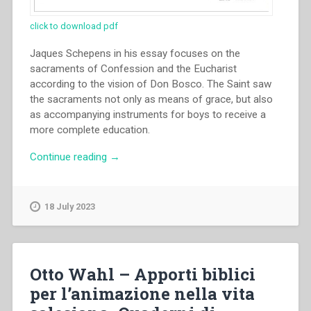
click to download pdf
Jaques Schepens in his essay focuses on the
sacraments of Confession and the Eucharist
according to the vision of Don Bosco. The Saint saw
the sacraments not only as means of grace, but also
as accompanying instruments for boys to receive a
more complete education.
“Jacques
Continue reading
→
Schepens
–
Don
18 July 2023
Bosco
and
education
to
Otto Wahl – Apporti biblici
the
per l’animazione nella vita
sacraments
of