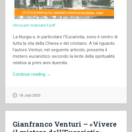
clicca per scaricare il pdf
La liturgia e, in particolare l’Eucaristia, sono il centro di
tutta la vita della Chiesa e del cristiano. A tal riguardo
l’autore Venturi, nel seguente articolo, presenta il
mistero eucaristico secondo la lente della spiritualità
relativa ai primi anni duemila.
“Gianfranco
Continue reading
→
Venturi
–
“«Vivere
18 July 2023
il
mistero
dell’Eucaristia».
L’Eucaristia
Gianfranco Venturi – «Vivere
tra