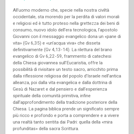
All’uomo moderno che, specie nella nostra civiltà
occidentale, sta morendo per la perdita di valori morali
e religiosi ed è tutto proteso nella grettezza dei beni di
consumo, nuovo idolo dell’era tecnologica, l’apostolo
Giovanni con il messaggio evangelico dona un «pane di
vita» (Gv 6,35) e «un’acqua viva» che disseta
definitivamente (Gv 4,13-14). La rilettura del brano
evangelico di Gv 6,22-59, frammento di catechesi
della Chiesa giovannea sull’Eucaristia, offre la
possibilità di rivisitare un testo sacro, arricchito prima
dalla riflessione religiosa del popolo d’Israele nell’antica
alleanza, poi dalla vita evangelica e dalla dottrina di
Gesù di Nazaret e dal pensiero e dall’esperienza
spirituale della comunità primitiva, infine
dall’approfondimento della tradizione posteriore della
Chiesa. La pagina biblica prende un significato sempre
più ricco e profondo e porta a comprendere e a vivere
una realtà tanto sentita dai Padri: quella della «mira
profunditas» della sacra Scrittura.