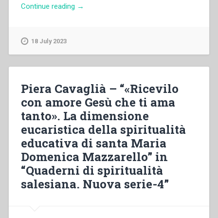
“Mons.
Continue reading
→
Fernando
Charrier
–
18 July 2023
“«Per
voi
tutti».
L’Eucaristia
Piera Cavaglià – “«Ricevilo
e
con amore Gesù che ti ama
l’edificazione
tanto». La dimensione
della
città”
eucaristica della spiritualità
in
educativa di santa Maria
“Quaderni
Domenica Mazzarello” in
di
spiritualità
“Quaderni di spiritualità
salesiana.
salesiana. Nuova serie-4”
Nuova
serie-
4””