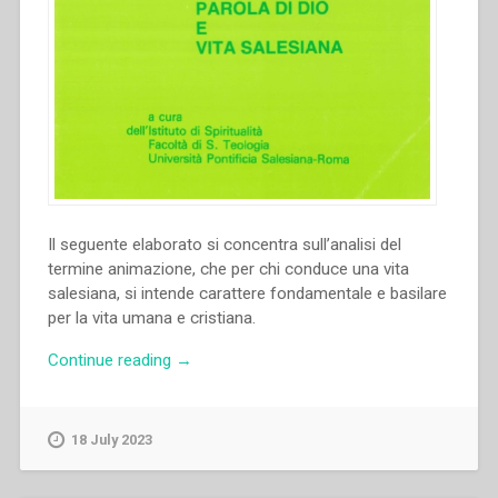
Il seguente elaborato si concentra sull’analisi del
termine animazione, che per chi conduce una vita
salesiana, si intende carattere fondamentale e basilare
per la vita umana e cristiana.
“Otto
Continue reading
→
Wahl
–
Apporti
18 July 2023
biblici
per