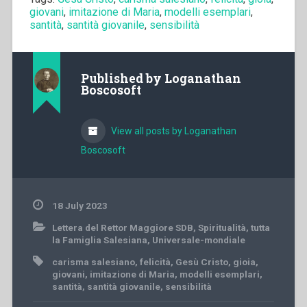
giovani
,
imitazione di Maria
,
modelli esemplari
,
santità
,
santità giovanile
,
sensibilità
Published by
Loganathan
Boscosoft
View all posts by Loganathan
Boscosoft
18 July 2023
Lettera del Rettor Maggiore SDB
,
Spiritualità
,
tutta
la Famiglia Salesiana
,
Universale-mondiale
carisma salesiano
,
felicità
,
Gesù Cristo
,
gioia
,
giovani
,
imitazione di Maria
,
modelli esemplari
,
santità
,
santità giovanile
,
sensibilità