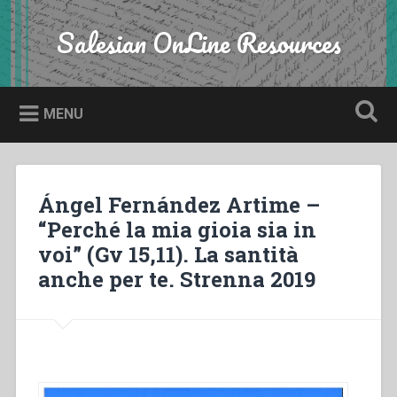
Skip
to
Salesian OnLine Resources
Search
content
MENU
Ángel Fernández Artime –
“Perché la mia gioia sia in
voi” (Gv 15,11). La santità
anche per te. Strenna 2019