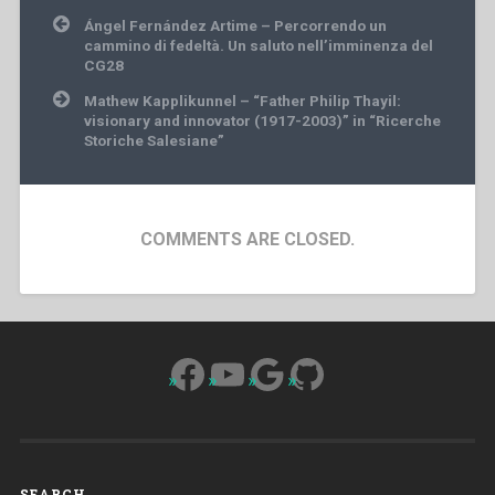
Post
Ángel Fernández Artime – Percorrendo un
navigation
cammino di fedeltà. Un saluto nell’imminenza del
CG28
Mathew Kapplikunnel – “Father Philip Thayil:
visionary and innovator (1917-2003)” in “Ricerche
Storiche Salesiane”
COMMENTS ARE CLOSED.
Facebook
YouTube
Google
GitHub
SEARCH