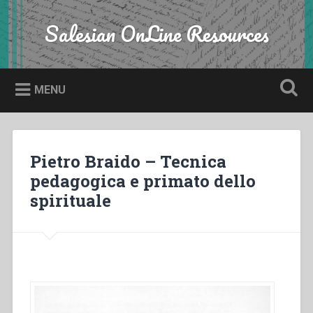
Skip
to
Salesian OnLine Resources
Search
content
MENU
Pietro Braido – Tecnica
pedagogica e primato dello
spirituale