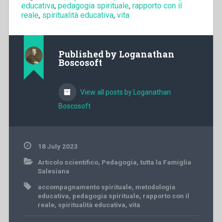
educativa
,
pedagogia spirituale
,
rapporto con il
reale
,
spiritualità educativa
,
vita
Published by
Loganathan
Boscosoft
View all posts by Loganathan
Boscosoft
18 July 2023
Articolo scientifico
,
Pedagogia
,
tutta la Famiglia
Salesiana
accompagnamento spirituale
,
metodologia
educativa
,
pedagogia spirituale
,
rapporto con il
reale
,
spiritualità educativa
,
vita