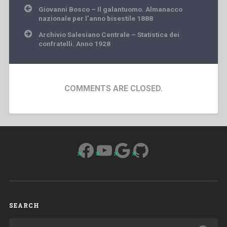
Post
Giovanni Bosco – Il galantuomo. Almanacco
navigation
nazionale per l’anno bisestile 1888
Archivio Salesiano Centrale – Statistica dei
confratelli. Anno 1928
COMMENTS ARE CLOSED.
Facebook
YouTube
Google
GitHub
SEARCH